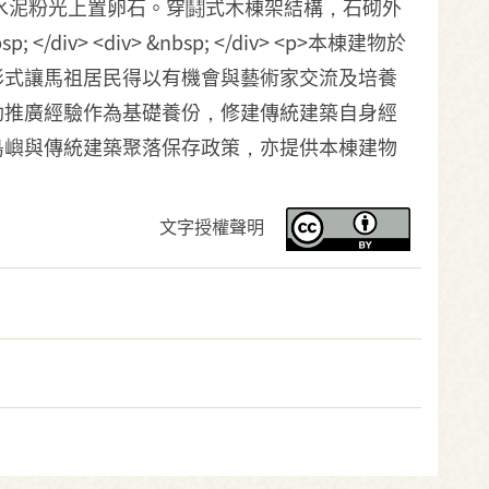
材，屋脊水泥粉光上置卵石。穿鬪式木棟架結構，石砌外
<div> &nbsp; </div> <p>本棟建物於
形式讓馬祖居民得以有機會與藝術家交流及培養
動推廣經驗作為基礎養份，修建傳統建築自身經
島嶼與傳統建築聚落保存政策，亦提供本棟建物
文字授權聲明