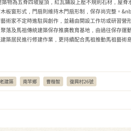
 <div> 本棟建築物為五脊四坡屋頂，紅瓦鋪設上壓不規則石
式，門扇則維持木門扇形制，保存尚完整。&nbsp; </div> 
請藝術家不定時進駐與創作，並藉由開設工作坊或研習營
角聚落及馬祖傳統建築保存推廣教育基地，由過往保存運
統建築居民進行修建作業，更持續配合馬祖推動馬祖藝術
老建築
南竿鄉
曹楷智
復興村26號