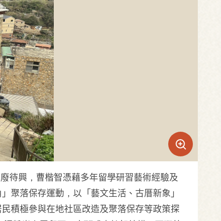
馬祖百廢待興，曹楷智憑藉多年留學研習藝術經驗及
牛角」聚落保存運動，以「藝文生活、古厝新象」
居民積極參與在地社區改造及聚落保存等政策探