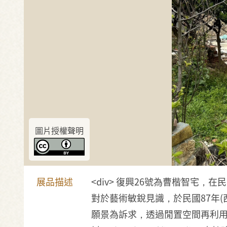
圖片授權聲明
展品描述
<div> 復興26號為曹楷智宅
對於藝術敏銳見識，於民國87年
願景為訴求，透過閒置空間再利