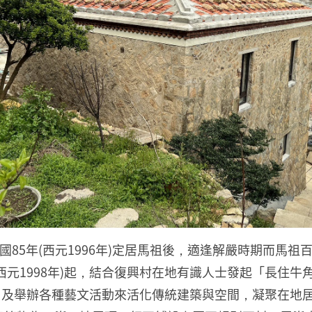
，在民國85年(西元1996年)定居馬祖後，適逢解嚴時期而
(西元1998年)起，結合復興村在地有識人士發起「長住
用及舉辦各種藝文活動來活化傳統建築與空間，凝聚在地