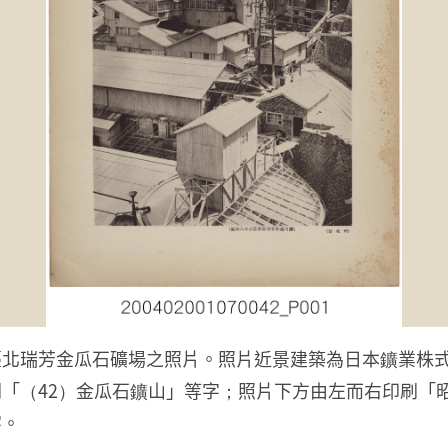
臺北瑞芳金瓜石礦場之照片。照片近景建築為日本鑛業株
「（42）金瓜石鑛山」等字；照片下方由左而右印刷「
字。