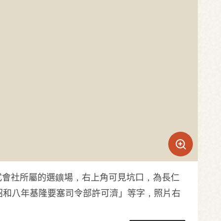
式會社所屬的選鑛場，右上角可見坑口，為長仁
昭和八年基隆要塞司令部許可濟」等字，照片右