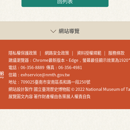
回列表
網站導覽
隱私權保護政策
網路安全政策
資料授權規範
服務條款
建議瀏覽器：Chrome最新版本、Edge，螢幕最佳顯示效果為1920*1
電話：06-356-8889 傳真：06-356-4981
信箱：exhservice@nmth.gov.tw
地址：709025臺南市安南區長和路一段250號
網站設計製作 國立臺灣歷史博物館 © 2022 National Museum of Taiwan H
展覽圖文內容 著作財產權由各策展人權責自負