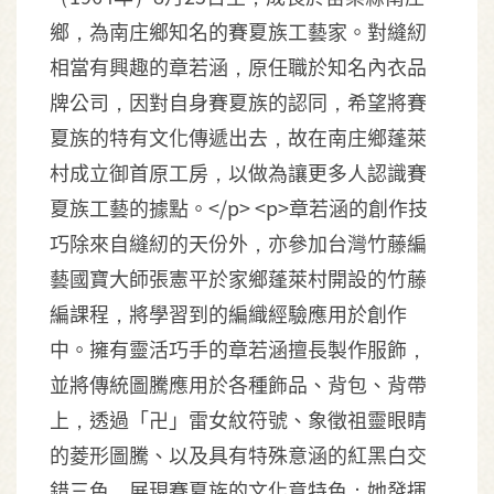
鄉，為南庄鄉知名的賽夏族工藝家。對縫紉
相當有興趣的章若涵，原任職於知名內衣品
牌公司，因對自身賽夏族的認同，希望將賽
夏族的特有文化傳遞出去，故在南庄鄉蓬萊
村成立御首原工房，以做為讓更多人認識賽
夏族工藝的據點。</p> <p>章若涵的創作技
巧除來自縫紉的天份外，亦參加台灣竹藤編
藝國寶大師張憲平於家鄉蓬萊村開設的竹藤
編課程，將學習到的編織經驗應用於創作
中。擁有靈活巧手的章若涵擅長製作服飾，
並將傳統圖騰應用於各種飾品、背包、背帶
上，透過「卍」雷女紋符號、象徵祖靈眼睛
的菱形圖騰、以及具有特殊意涵的紅黑白交
錯三色，展現賽夏族的文化意特色；她發揮