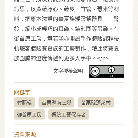
巧思，以黃藤藤心、藤皮、竹管、薏米等材
料，把原本沈重的賽夏族矮靈祭器具——臀
鈴，縮小成輕巧的耳飾、鑰匙圈等吊飾。在
御首原工房，章若涵亦開設手作體驗課程帶
領遊客體驗賽夏族的工藝製作，藉此將賽夏
族圖騰的溫度傳遞到更多人手中。</p>
文字授權聲明
關鍵字
竹藤編
苗栗縣南庄鄉
苗栗縣蓬萊村
御首原工房
傳統工藝保存者
資料來源