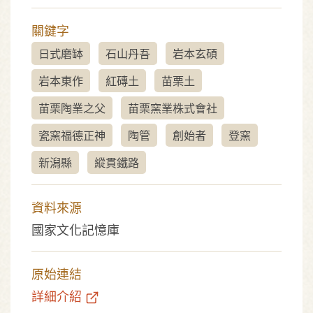
關鍵字
日式磨缽
石山丹吾
岩本玄碩
岩本東作
紅磚土
苗栗土
苗栗陶業之父
苗栗窯業株式會社
瓷窯福德正神
陶管
創始者
登窯
新潟縣
縱貫鐵路
資料來源
國家文化記憶庫
原始連結
詳細介紹