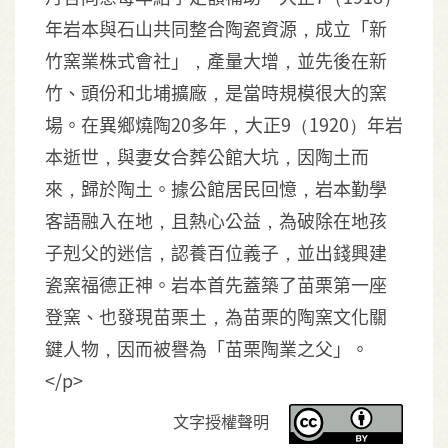
年岩本與石山共同整合陶瓷資源，成立「新
竹窯業株式會社」，產量大增，並先後在新
竹、頭份和北埔擴廠，是當時規模很大的窯
場。在異鄉燒陶20多年，大正9（1920）年岩
本逝世，與妻女合葬公館大坑，因陶土而
來，歸於陶土。據公館居民回憶，岩本勤學
客語融入在地，且熱心公益，為破除在地孩
子剋父的迷信，認養百位義子，並出錢興建
瓷窯福德正神。岩本首先蓋築了苗栗第一座
登窯、也發現苗栗土，為苗栗的陶窯文化關
鍵人物，因而被譽為「苗栗陶業之父」。
</p>
文字授權聲明