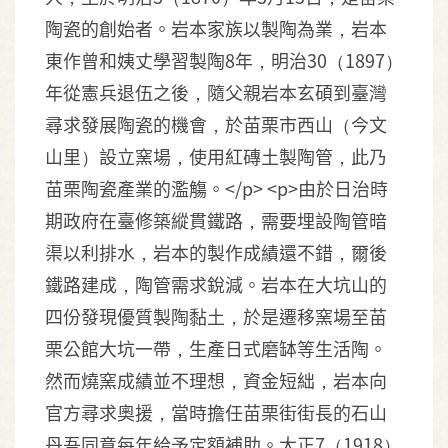
陶瓷的創始者。岩本家族以製陶為業，岩本
東作曾和姨丈學習製陶8年，明治30（1897）
年從憲兵退伍之後，隨父親岩本玄碩到臺灣
尋求發展陶瓷的機會，於苗栗市西山（今文
山里）設立窯場，使用紅磚土製陶管，此乃
苗栗陶瓷產業的濫觴。</p> <p>由於日治時
期政府在臺修築縱貫鐵路，需要埋設陶管暗
渠以利排水，岩本的製作成績還不錯，爾後
鐵路建成，陶管需求銳減。岩本在大坑山的
四份發現優質製陶黏土，於是遷移窯場至苗
栗公館大坑一帶，生產日式磨缽等生活陶。
然而燒窯成績並不理想，資金短絀，岩本向
官方尋求奧援，當時擔任苗栗街街長的石山
丹吾同意每年給予定額補助。大正7（1918）