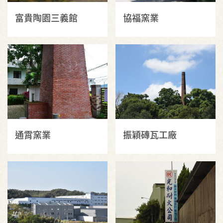
富貴陶園三義館
協福窯業
通霄窯業
振穎磚瓦工廠