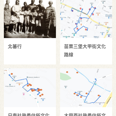
北蕃行
苗栗三堡大甲街文化
路線
日南社熟番住所文化
大甲西社熟番住所文