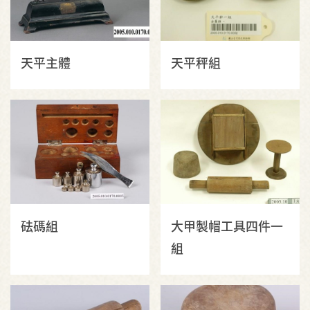
天平主體
天平秤組
砝碼組
大甲製帽工具四件一
組