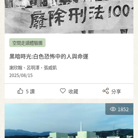
空間走讀體驗團
黑暗時光:白色恐怖中的人與命運
謝欣翰、呂明澤、張威凱
2025/08/15
5
讚
收藏
分享
1852