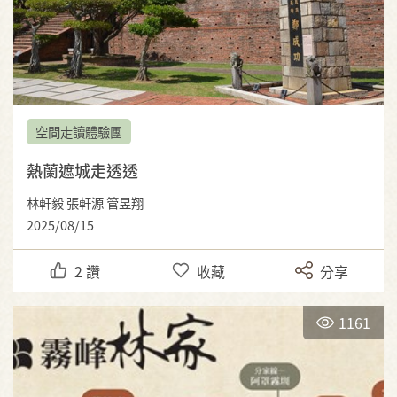
空間走讀體驗團
熱蘭遮城走透透
林軒毅 張軒源 管昱翔
2025/08/15
2
讚
收藏
分享
1161