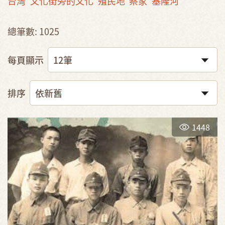
台灣
文化街旁的文化
殖民地
蔡家
基隆河
總筆數: 1025
每頁顯示
排序
1448