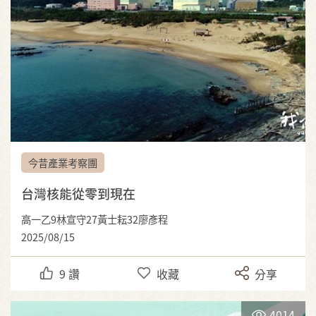
今昔產業考察團
台灣核能從零到現在
高一乙9林宣守27黃士耘32廖彥程
2025/08/15
9
讚
收藏
分享
4014