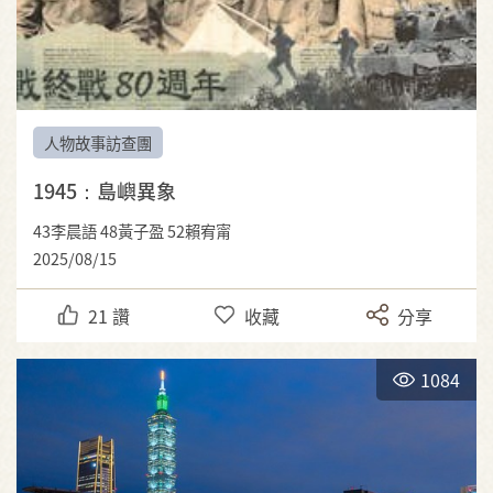
人物故事訪查團
1945：島嶼異象
43李晨語 48黃子盈 52賴宥甯
2025/08/15
21
讚
收藏
分享
1084