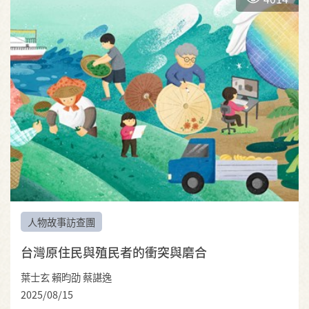
人物故事訪查團
台灣原住民與殖民者的衝突與磨合
葉士玄 賴昀劭 蔡諶逸
2025/08/15