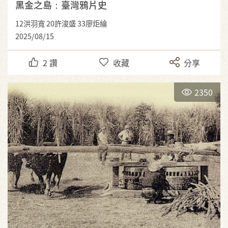
黑金之島：臺灣鴉片史
12洪羽寬 20許浚盛 33廖炬綸
2025/08/15
2
讚
收藏
分享
2350