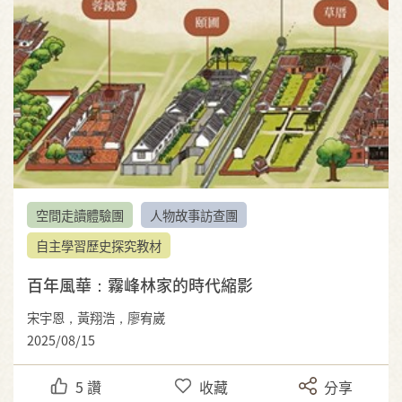
空間走讀體驗團
人物故事訪查團
自主學習歷史探究教材
百年風華：霧峰林家的時代縮影
宋宇恩，黃翔浩，廖宥崴
2025/08/15
5
讚
收藏
分享