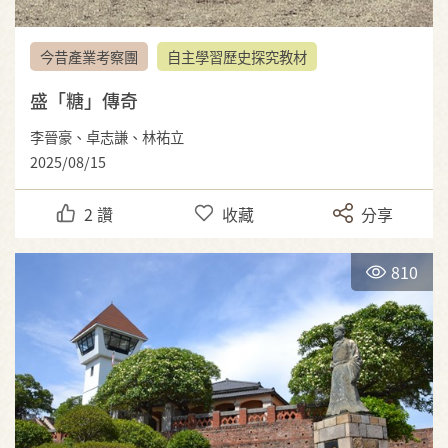
今昔產業考察團
自主學習歷史探究教材
盛「糖」傳奇
李晉豪、卓志謙、林祐立
2025/08/15
2
讚
收藏
分享
810