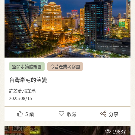
空間走讀體驗團
今昔產業考察團
台灣豪宅的演變
許芯菱,張芷瑀
2025/08/15
5
讚
收藏
分享
19637