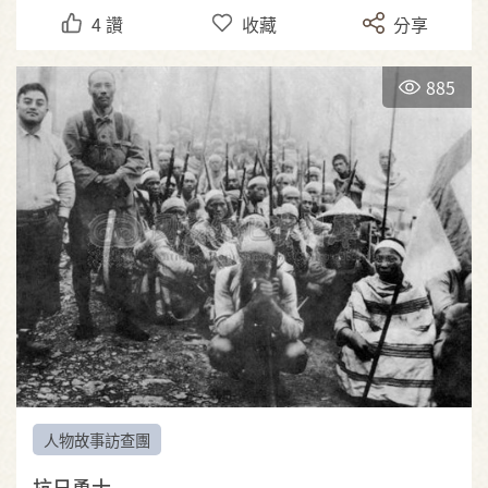
4
讚
收藏
分享
885
人物故事訪查團
抗日勇士