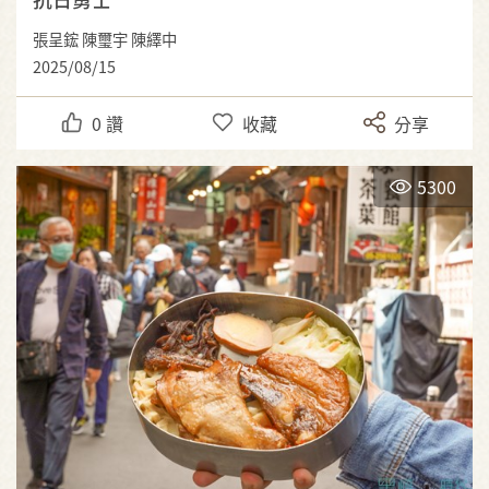
張呈鋐 陳璽宇 陳繹中
2025/08/15
0
讚
收藏
分享
5300