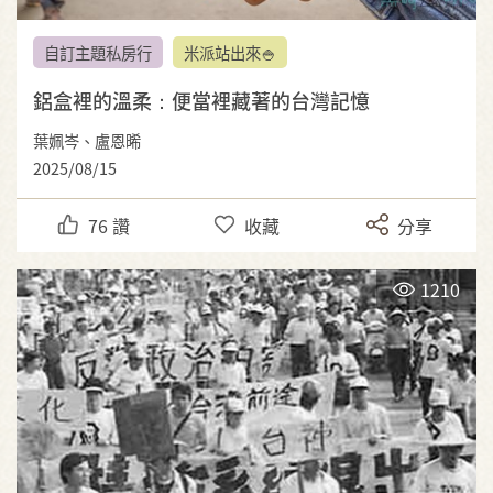
自訂主題私房行
米派站出來🍚
鋁盒裡的溫柔：便當裡藏著的台灣記憶
葉姵岑、盧恩晞
2025/08/15
76
讚
收藏
分享
1210