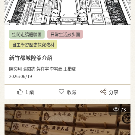
空間走讀體驗團
日常生活散步團
自主學習歷史探究教材
新竹都城隍爺介紹
陳奕翔 張閎鈞 黃祥宇 李宥廷 王楷崴
2026/06/19
1
讚
收藏
分享
73