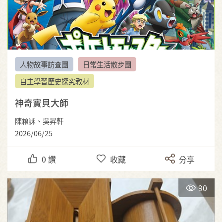
人物故事訪查團
日常生活散步團
自主學習歷史探究教材
神奇寶貝大師
陳粮訸、吳昇軒
2026/06/25
0
讚
收藏
分享
90