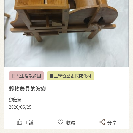
日常生活散步團
自主學習歷史探究教材
穀物農具的演變
鄧鈺錡
2026/06/25
1
讚
收藏
分享