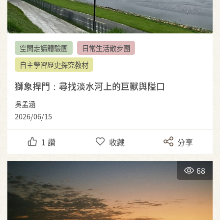
空間走讀體驗團
日常生活散步團
自主學習歷史探究教材
獅象捍門：尋找淡水河上的巨獸與隘口
吳孟涵
2026/06/15
1
讚
收藏
分享
68