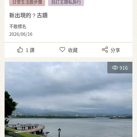
日常生活散步團
自訂主題私房行
新出現的？古蹟
不敢標名
2026/06/16
1
讚
收藏
分享
916