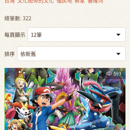
台灣
文化街旁的文化
殖民地
蔡家
基隆河
總筆數: 322
每頁顯示
排序
593