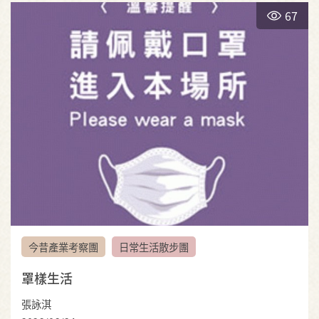
67
今昔產業考察團
日常生活散步團
罩樣生活
張詠淇