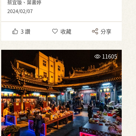
蔡宜璇、葉書婷
2024/02/07
3
讚
收藏
分享
11605