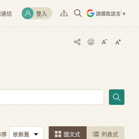
源連結
登入
請選取語言
▼
排序
圖文式
列表式