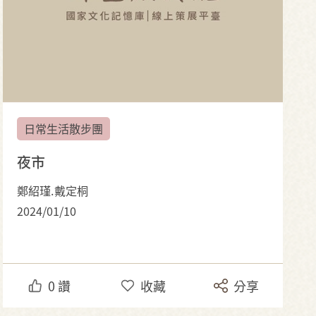
日常生活散步團
夜市
鄭紹瑾.戴定桐
2024/01/10
0
讚
收藏
分享