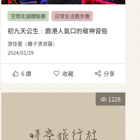
空間走讀體驗團
日常生活散步團
初九天公生：鹿港人氣口的敬神習俗
游佳晏（離子燙浪貓）
2024/01/29
6
讚
收藏
分享
1228