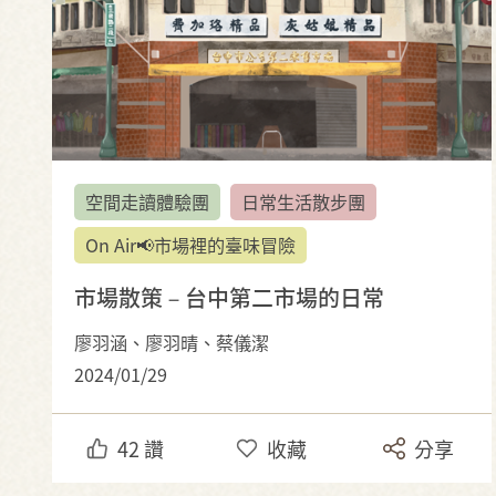
空間走讀體驗團
日常生活散步團
On Air📢市場裡的臺味冒險
市場散策－台中第二市場的日常
廖羽涵、廖羽晴、蔡儀潔
2024/01/29
42
讚
收藏
分享