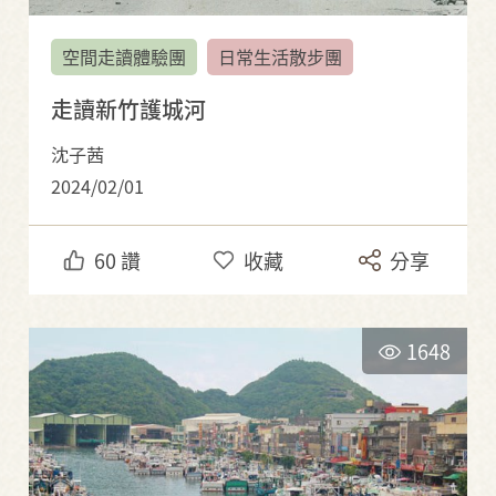
空間走讀體驗團
日常生活散步團
走讀新竹護城河
沈子茜
2024/02/01
60
讚
收藏
分享
1648