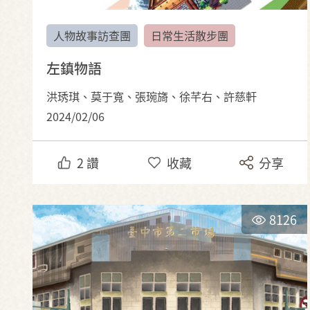
人物故事訪查團
日常生活散步團
左鎮物語
洪琇琪、莫于寬、張琬旖、徐芊右、許慈軒
2024/02/06
2
讚
收藏
分享
8126