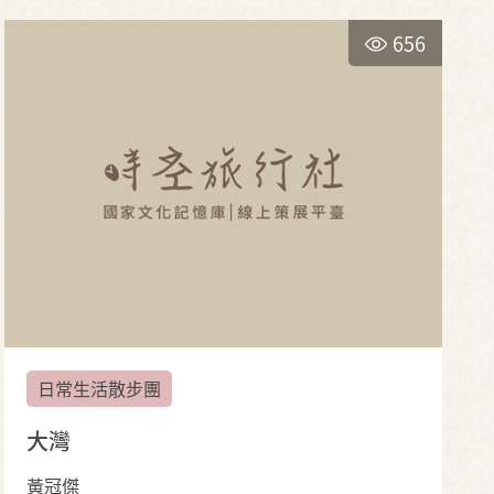
656
日常生活散步團
大灣
黃冠傑