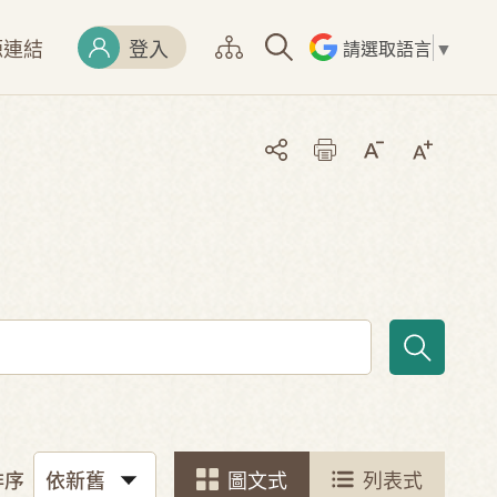
源連結
登入
請選取語言
▼
排序
圖文式
列表式