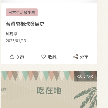
日常生活散步團
台灣袋棍球發展史
邱雋恩
2023/01/13
0
讚
收藏
分享
2783