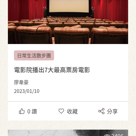
日常生活散步團
電影院播出7大最高票房電影
廖韋豪
2023/01/10
0
讚
收藏
分享
2496