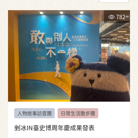
782
人物故事訪查團
日常生活散步團
剉冰IN臺史博周年慶成果發表