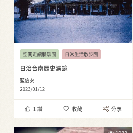
空間走讀體驗團
日常生活散步團
日治台南歷史濾鏡
藍信安
2023/01/12
1
讚
收藏
分享
1932