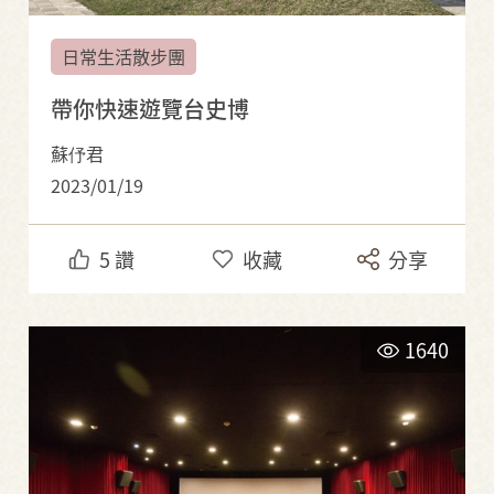
日常生活散步團
帶你快速遊覽台史博
蘇伃君
2023/01/19
5
讚
收藏
分享
1640