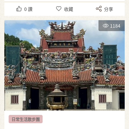
0
讚
收藏
分享
1184
日常生活散步團