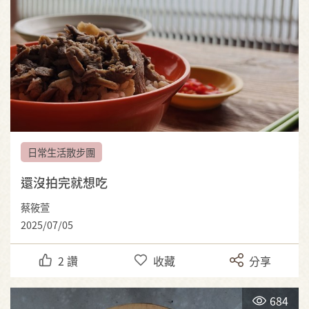
日常生活散步團
還沒拍完就想吃
蔡筱萱
2025/07/05
2
讚
收藏
分享
684