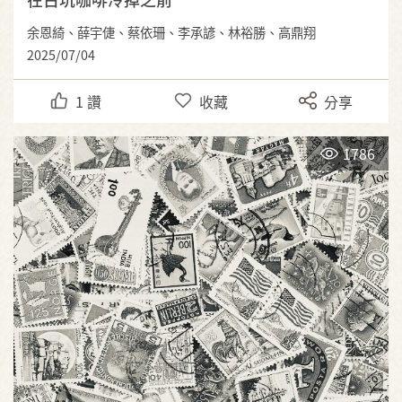
余恩綺、薛宇倢、蔡依珊、李承諺、林裕勝、高鼎翔
2025/07/04
1
讚
收藏
分享
1786