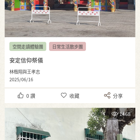
空間走讀體驗團
日常生活散步團
安定信仰祭儀
林楷翔與王孝志
2025/06/16
0
讚
收藏
分享
1468