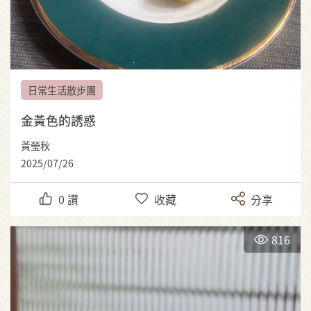
日常生活散步團
金黃色的誘惑
黃瑩秋
2025/07/26
0
讚
收藏
分享
816