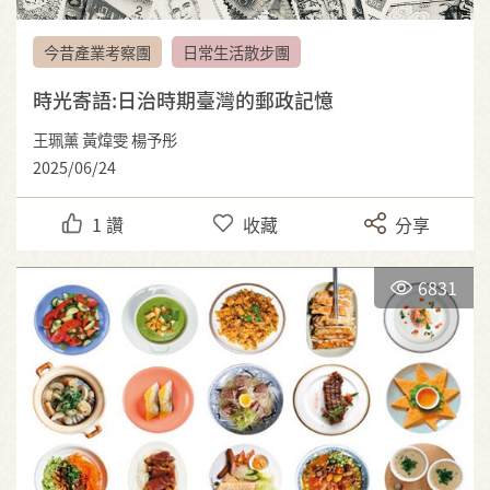
今昔產業考察團
日常生活散步團
時光寄語:日治時期臺灣的郵政記憶
王珮薰 黃煒雯 楊予彤
2025/06/24
1
讚
收藏
分享
6831