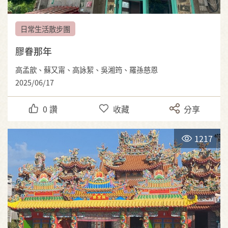
日常生活散步團
膠眷那年
高孟歆、蘇又甯、高詠絜、吳湘筠、羅孫慈恩
2025/06/17
0
讚
收藏
分享
1217