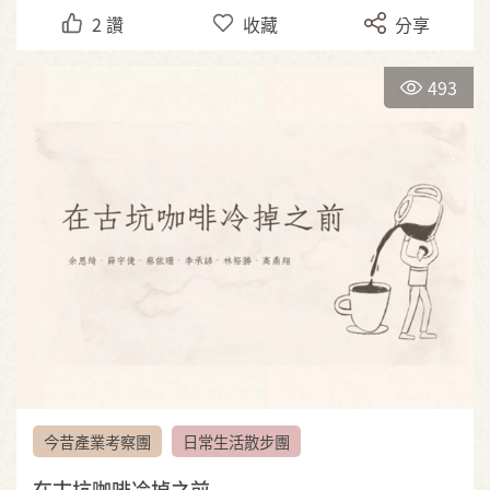
2
讚
收藏
分享
493
今昔產業考察團
日常生活散步團
在古坑咖啡冷掉之前