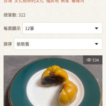
台灣
文化街旁的文化
殖民地
蔡家
基隆河
總筆數: 322
每頁顯示
排序
534