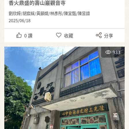
香火鼎盛的壽山巖觀音寺
劉欣婷/胡宸綵/黃韻媞/林彥彤/陳宜甄/陳昱諠
2025/06/18
0
讚
收藏
分享
933