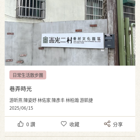
日常生活散步團
巷弄時光
游昕燕 陳姿妤 林佑家 陳彥丰 林柏瀚 游凱捷
2025/06/15
0
讚
收藏
分享