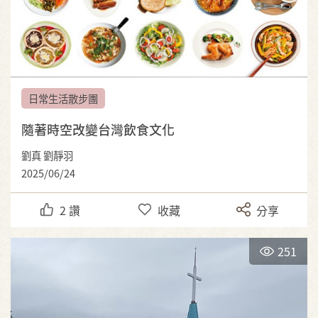
日常生活散步團
隨著時空改變台灣飲食文化
劉真 劉靜羽
2025/06/24
2
讚
收藏
分享
251