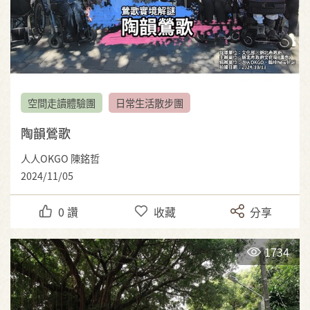
空間走讀體驗團
日常生活散步團
陶韻鶯歌
人人OKGO 陳銘哲
2024/11/05
0
讚
收藏
分享
1734