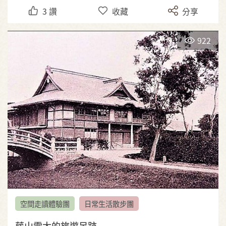
3
讚
收藏
分享
922
空間走讀體驗團
日常生活散步團
藤山雷太的旅遊足跡