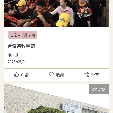
日常生活散步團
台灣宗教寺廟
康秐淇
2026/05/04
0
讚
收藏
分享
238