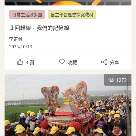
日常生活散步團
自主學習歷史探究教材
北回歸線・我們的記憶線
李芷羽
2025/10/13
3
讚
收藏
分享
1272