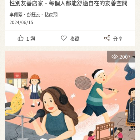
性別友善店家－每個人都能舒適自在的友善空間
李佩縈、彭鈺云、粘家翔
2024/06/15
1
讚
收藏
分享
2007