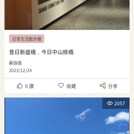
日常生活散步團
昔日新盛橋，今日中山綠橋
蘇容德
2023/12/24
0
讚
收藏
分享
2057