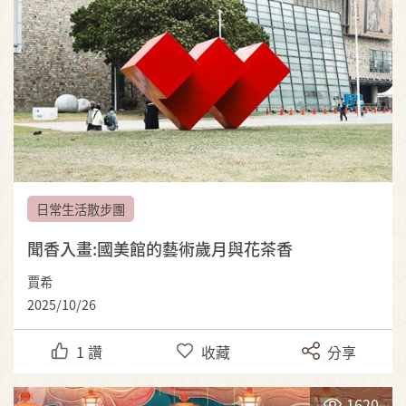
日常生活散步團
聞香入畫:國美館的藝術歲月與花茶香
賈希
2025/10/26
1
讚
收藏
分享
1620