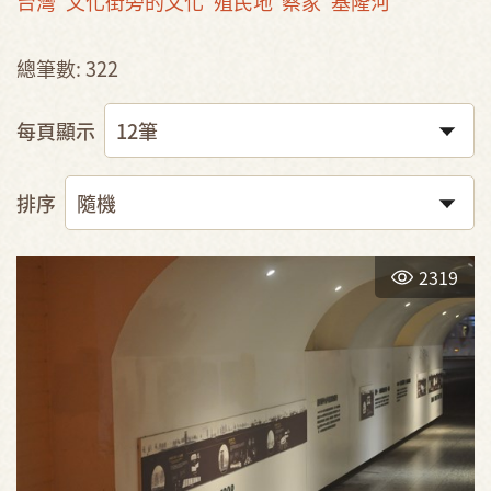
台灣
文化街旁的文化
殖民地
蔡家
基隆河
總筆數: 322
每頁顯示
排序
2319