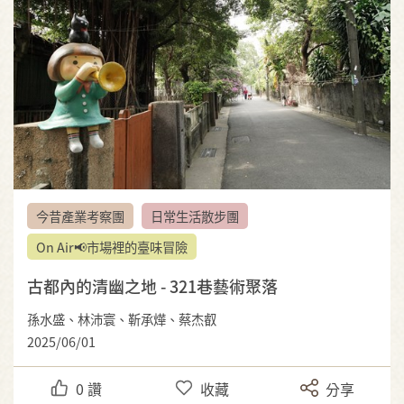
今昔產業考察團
日常生活散步團
On Air📢市場裡的臺味冒險
古都內的清幽之地 - 321巷藝術聚落
孫水盛、林沛寰、靳承燁、蔡杰叡
2025/06/01
0
讚
收藏
分享