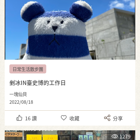
日常生活散步團
剉冰IN臺史博的工作日
一塊仙貝
2022/08/18
16
讚
收藏
分享
1279