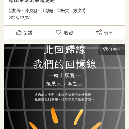
顏彬峰、陳姿羽、江勻庭、曾鈺雯、方汶禹
2025/12/08
2
讚
收藏
分享
1891