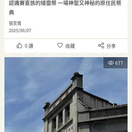
認識賽夏族的矮靈祭 一場神聖又神秘的原住民祭
典
張至寬
2025/06/07
0
讚
收藏
分享
677