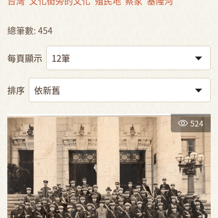
台灣
文化街旁的文化
殖民地
蔡家
基隆河
總筆數: 454
每頁顯示
排序
524