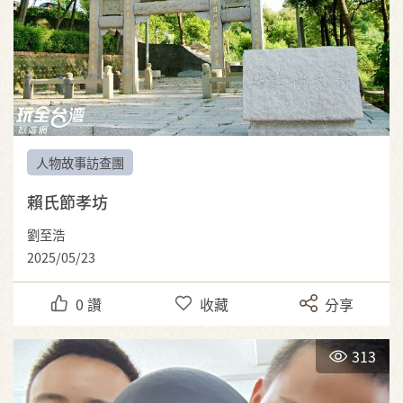
人物故事訪查團
賴氏節孝坊
劉至浩
2025/05/23
0
讚
收藏
分享
313