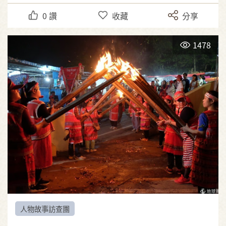
0
讚
收藏
分享
1478
人物故事訪查團