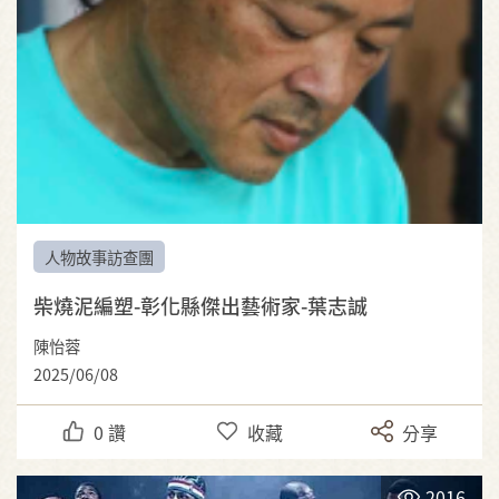
人物故事訪查團
柴燒泥編塑-彰化縣傑出藝術家-葉志誠
陳怡蓉
2025/06/08
0
讚
收藏
分享
2016