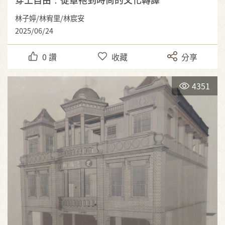
林子婷/林宥里/林宸安
2025/06/24
0
讚
收藏
分享
4351