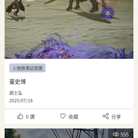
人物故事訪查團
臺史博
趙士弘
2025/07/18
0
讚
收藏
分享
555