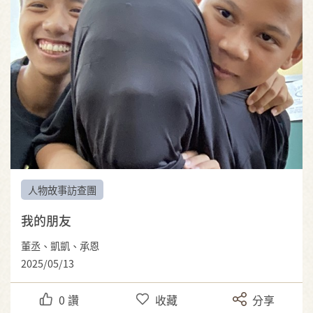
人物故事訪查團
我的朋友
董丞、凱凱、承恩
2025/05/13
0
讚
收藏
分享