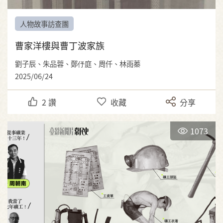
人物故事訪查團
曹家洋樓與曹丁波家族
劉子辰、朱品蓉、鄭伃庭、周仟、林雨蓁
2025/06/24
2
讚
收藏
分享
1073