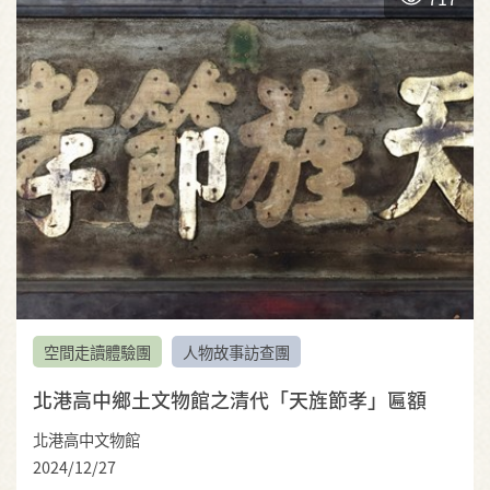
空間走讀體驗團
人物故事訪查團
北港高中鄉土文物館之清代「天旌節孝」匾額
北港高中文物館
2024/12/27