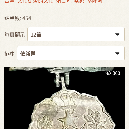
台灣
文化街旁的文化
殖民地
蔡家
基隆河
總筆數: 454
每頁顯示
排序
363