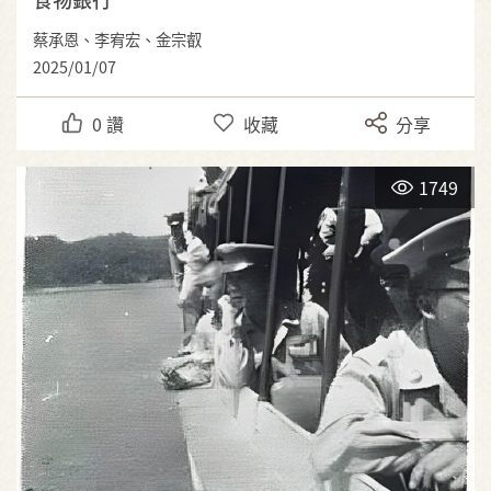
蔡承恩、李宥宏、金宗叡
2025/01/07
0
讚
收藏
分享
1749