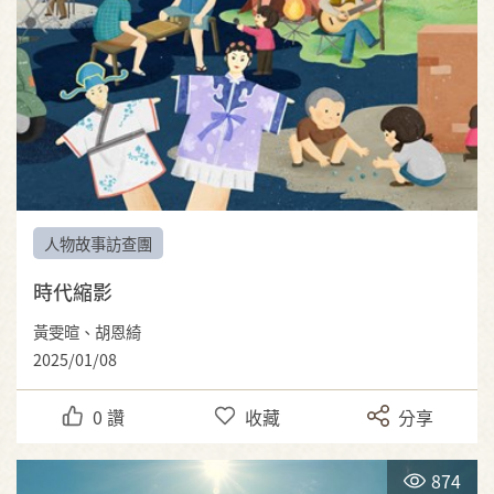
人物故事訪查團
時代縮影
黃雯暄、胡恩綺
2025/01/08
0
讚
收藏
分享
874