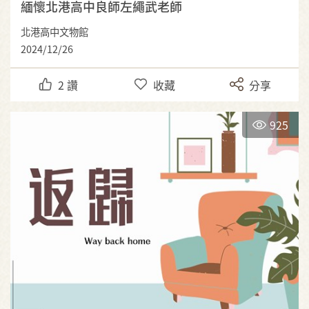
緬懷北港高中良師左繩武老師
北港高中文物館
2024/12/26
2
讚
收藏
分享
925