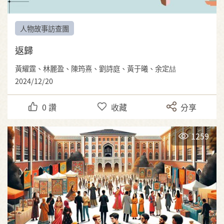
人物故事訪查團
返歸
黃耀霆、林麗盈、陳筠熹、劉詩庭、黃于曦、余定喆
2024/12/20
0
讚
收藏
分享
1259