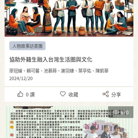
人物故事訪查團
協助外籍生融入台灣生活圈與文化
廖冠綸、賴可馨、池慕蒔、謝羽婕、葉亭佑、陳凱華
2024/12/20
0
讚
收藏
分享
870