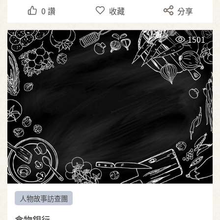
0
讚
收藏
分享
1501
人物故事訪查團
食物銀行