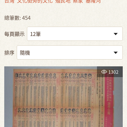
台灣
文化街旁的文化
殖民地
蔡家
基隆河
總筆數: 454
每頁顯示
排序
1302