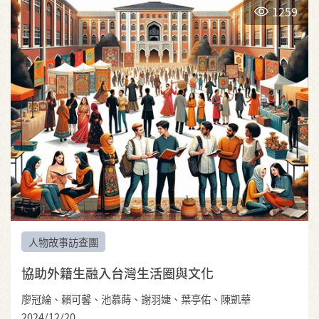
1259
人物故事訪查團
協助外籍生融入台灣生活圈與文化
廖冠綸、賴可馨、池慕蒔、謝羽婕、葉亭佑、陳凱華
2024/12/20