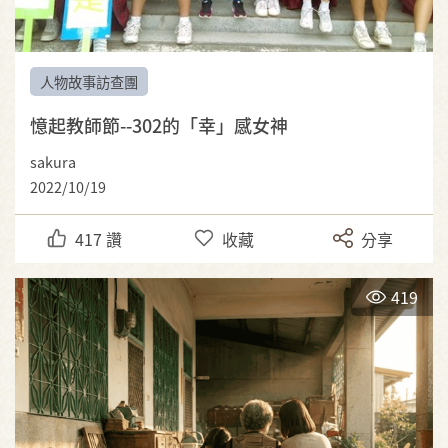
人物故事訪查團
憶起教師節--302的「幸」感女神
sakura
2022/10/19
417
讚
收藏
分享
419