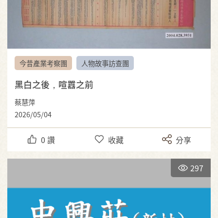
今昔產業考察團
人物故事訪查團
黑白之後，喧囂之前
蔡慧萍
2026/05/04
0
讚
收藏
分享
297