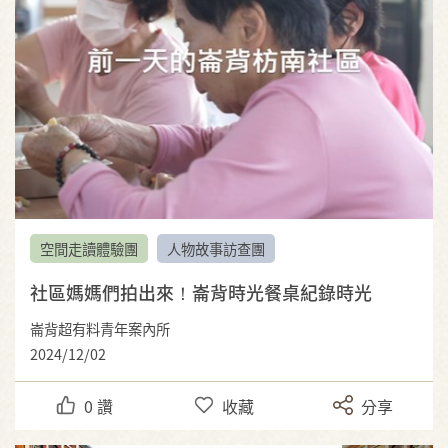
空間走讀體驗團
人物故事訪查團
社區媽媽們拍出來！崙背時光餐桌紀錄時光
崙背超有料青年案內所
2024/12/02
0
讚
收藏
分享