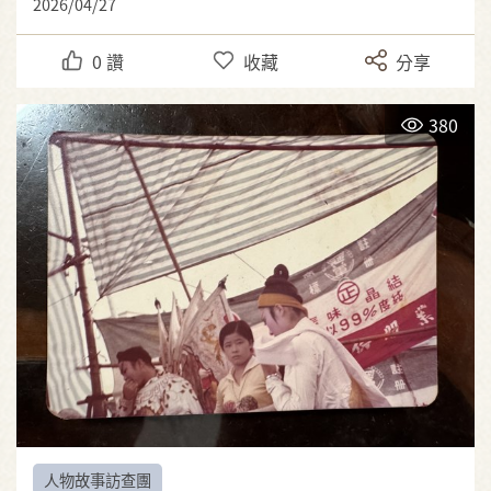
2026/04/27
0
讚
收藏
分享
380
人物故事訪查團