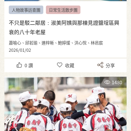
人物故事訪查團
日常生活散步團
不只是駁二鄰居：淑美阿姨與那棟見證鹽埕區興
衰的八十年老屋
蕭喻心、邱若瑜、連梓晰、鮑婷煖、洪心悅、林邑宸
2026/01/02
0
讚
收藏
分享
1480