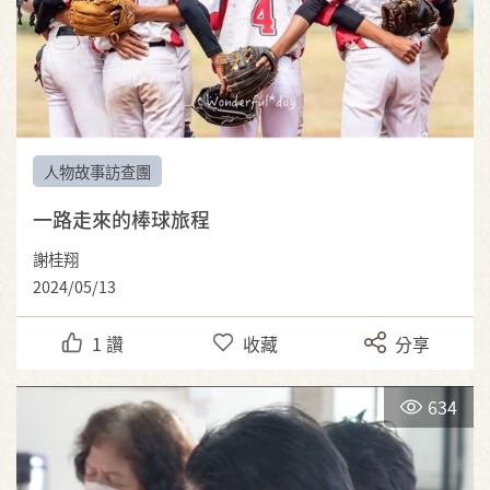
人物故事訪查團
一路走來的棒球旅程
謝桂翔
2024/05/13
1
讚
收藏
分享
634