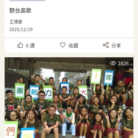
野台高歌
王博睿
2025/12/19
0
讚
收藏
分享
2826