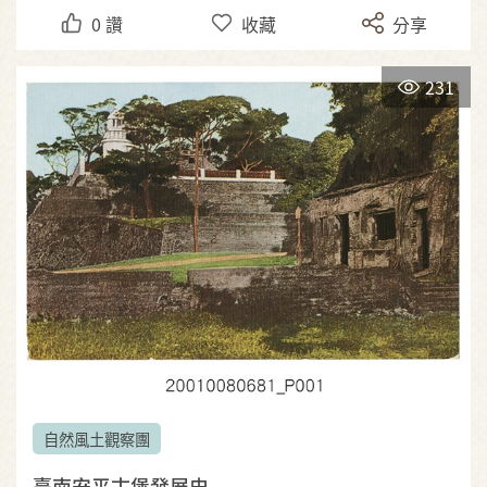
0
讚
收藏
分享
231
自然風土觀察團
臺南安平古堡發展史