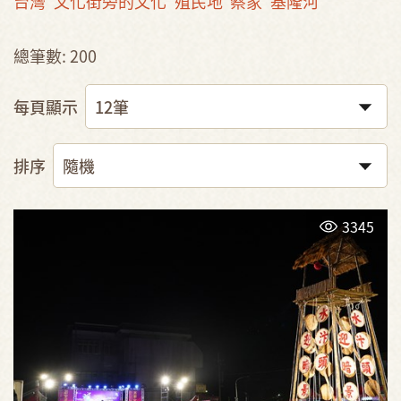
台灣
文化街旁的文化
殖民地
蔡家
基隆河
總筆數: 200
每頁顯示
排序
3345