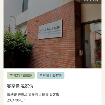
空間走讀體驗團
自然風土觀察團
客家憬 嗑家情
廖劭書 張瑀芯 吳旻倩 江佩蓁 吳文彬
2024/06/17