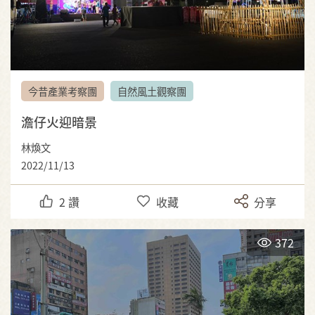
今昔產業考察團
自然風土觀察團
澹仔火迎暗景
林煥文
2022/11/13
2
讚
收藏
分享
372