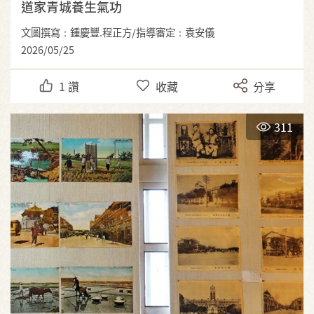
道家青城養生氣功
文圖撰寫：鍾慶豐.程正方/指導審定：袁安儀
2026/05/25
1
讚
收藏
分享
311