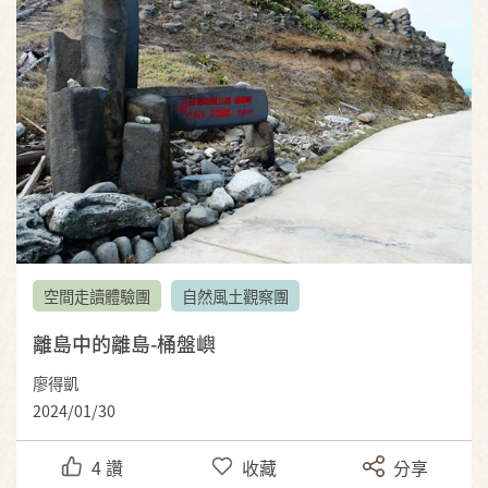
空間走讀體驗團
自然風土觀察團
離島中的離島-桶盤嶼
廖得凱
2024/01/30
4
讚
收藏
分享