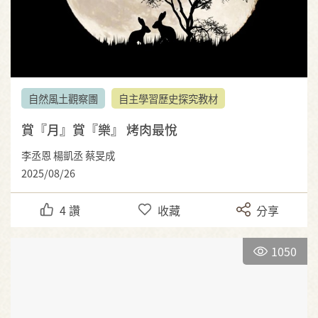
自然風土觀察團
自主學習歷史探究教材
賞『月』賞『樂』 烤肉最悅
李丞恩 楊凱丞 蔡旻成
2025/08/26
4
讚
收藏
分享
1050