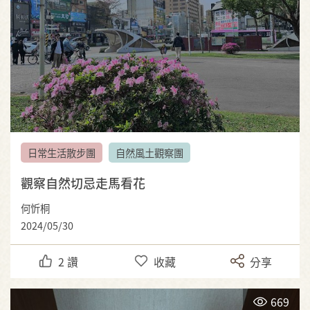
日常生活散步團
自然風土觀察團
觀察自然切忌走馬看花
何忻桐
2024/05/30
2
讚
收藏
分享
669