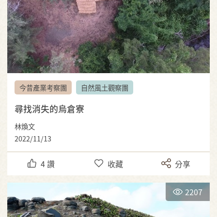
今昔產業考察團
自然風土觀察團
尋找消失的烏倉寮
林煥文
2022/11/13
4
讚
收藏
分享
2207