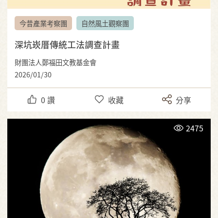
今昔產業考察團
自然風土觀察團
深坑崁厝傳統工法調查計畫
財團法人鄭福田文教基金會
2026/01/30
0
讚
收藏
分享
2475