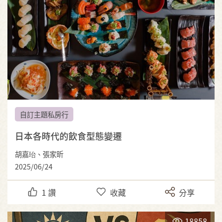
自訂主題私房行
日本各時代的飲食型態變遷
胡嘉珆、張家昕
2025/06/24
1
讚
收藏
分享
18858