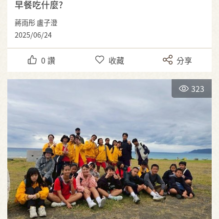
早餐吃什麼?
蔣雨彤 盧子澄
2025/06/24
0
讚
收藏
分享
323