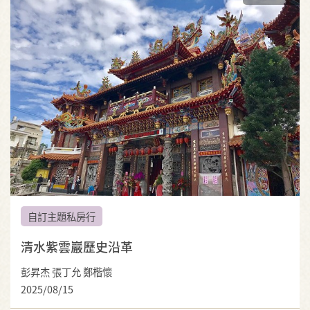
自訂主題私房行
清水紫雲巖歷史沿革
彭昇杰 張丁允 鄭楷懷
2025/08/15