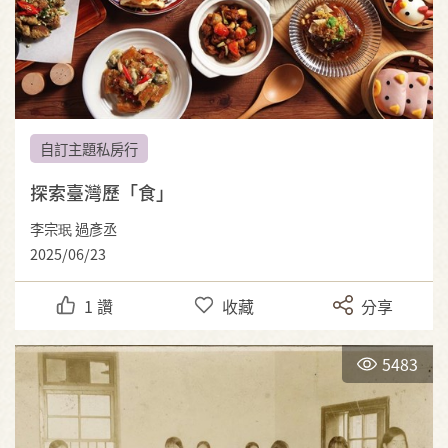
自訂主題私房行
探索臺灣歷「食」
李宗珉 過彥丞
2025/06/23
1
讚
收藏
分享
5483