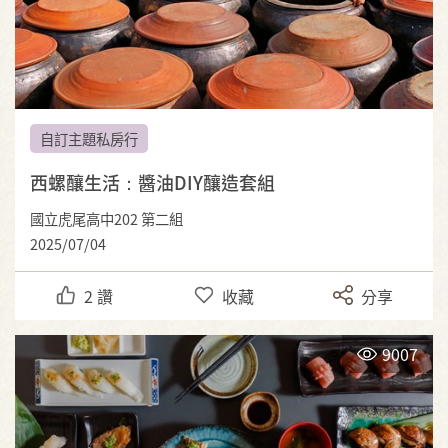
自訂主題私房行
西螺釀生活：醬油DIY釀造套組
國立虎尾高中202 第二組
2025/07/04
2
讚
收藏
分享
9007