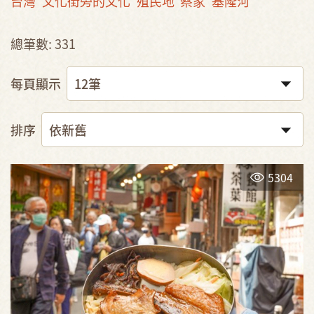
台灣
文化街旁的文化
殖民地
蔡家
基隆河
總筆數: 331
每頁顯示
排序
5304