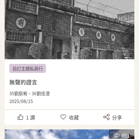
自訂主題私房行
無聲的證言
35劉辰宥、36劉佳澄
2025/08/15
1
讚
收藏
分享
451