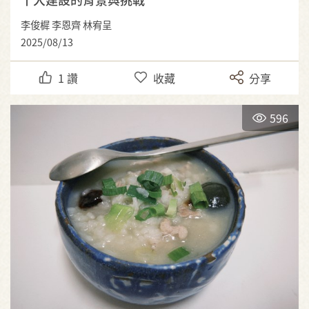
李俊樨 李恩齊 林宥呈
2025/08/13
1
讚
收藏
分享
596