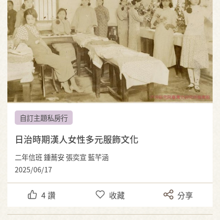
自訂主題私房行
日治時期漢人女性多元服飾文化
二年信班 鍾蕎安 張奕宣 藍芊涵
2025/06/17
4
讚
收藏
分享