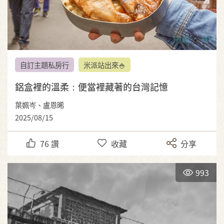
自訂主題私房行
米派站出來🍚
鋁盒裡的溫柔：便當裡藏著的台灣記憶
葉姵岑、盧恩晞
2025/08/15
76
讚
收藏
分享
993