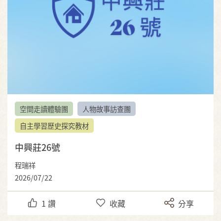
空間走讀體驗團
人物故事訪查團
自主學習歷史探究教材
中興莊26號
程瑞祥
2026/07/22
1
讚
收藏
分享