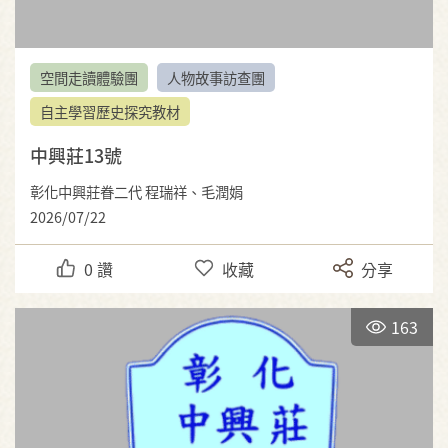
空間走讀體驗團
人物故事訪查團
自主學習歷史探究教材
中興莊13號
彰化中興莊眷二代 程瑞祥、毛潤娟
2026/07/22
0
讚
收藏
分享
163