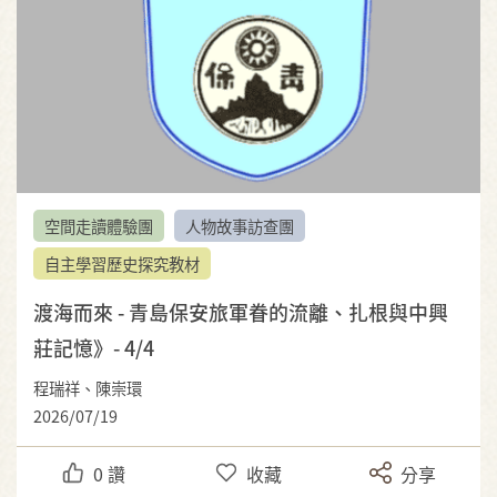
空間走讀體驗團
人物故事訪查團
自主學習歷史探究教材
渡海而來 - 青島保安旅軍眷的流離、扎根與中興
莊記憶》- 4/4
程瑞祥、陳崇環
2026/07/19
0
讚
收藏
分享