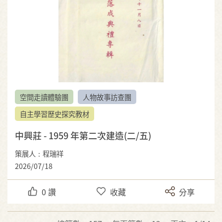
空間走讀體驗團
人物故事訪查團
自主學習歷史探究教材
中興莊 - 1959 年第二次建造(二/五)
策展人：程瑞祥
2026/07/18
0
讚
收藏
分享