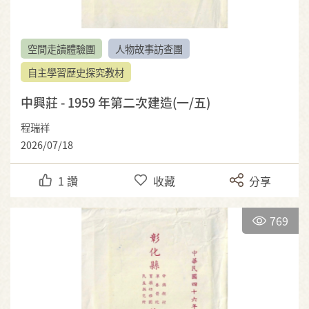
空間走讀體驗團
人物故事訪查團
自主學習歷史探究教材
中興莊 - 1959 年第二次建造(一/五)
程瑞祥
2026/07/18
1
讚
收藏
分享
769