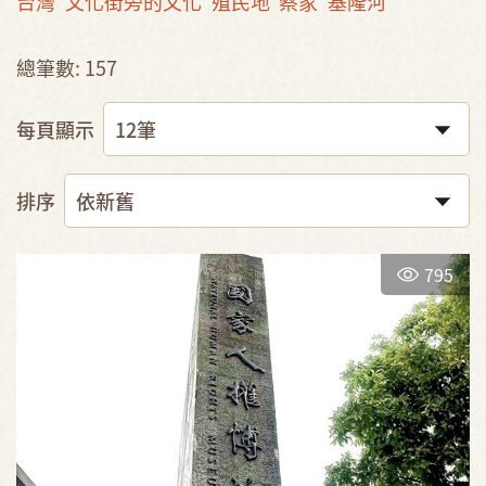
台灣
文化街旁的文化
殖民地
蔡家
基隆河
總筆數: 157
每頁顯示
排序
795