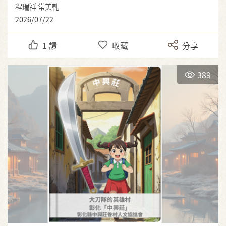
程瑞祥 常美軋
2026/07/22
1
讚
收藏
分享
389