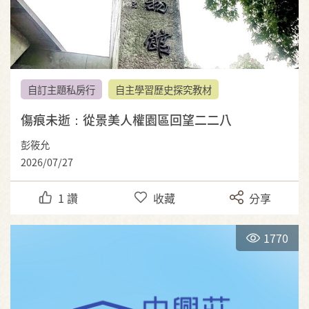
自訂主題私房行
自主學習歷史探究教材
傷痕未逝：從景美人權園區回望二二八
彭筱允
2026/07/27
1
讚
收藏
分享
1770