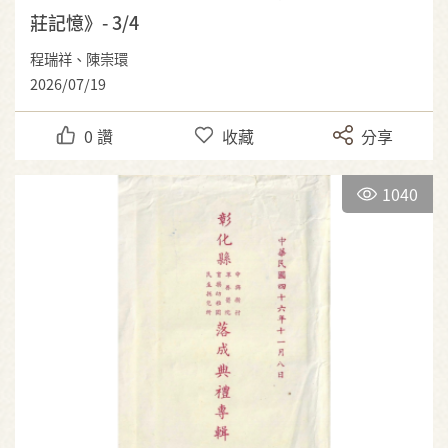
莊記憶》- 3/4
程瑞祥、陳崇環
2026/07/19
0
讚
收藏
分享
1040