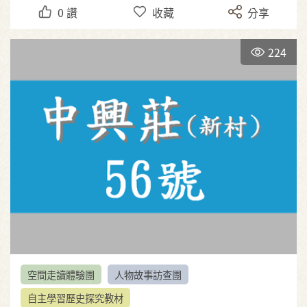
0
讚
收藏
分享
224
空間走讀體驗團
人物故事訪查團
自主學習歷史探究教材