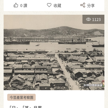
0
讚
收藏
分享
1123
今昔產業考察團
「日」「基」月累