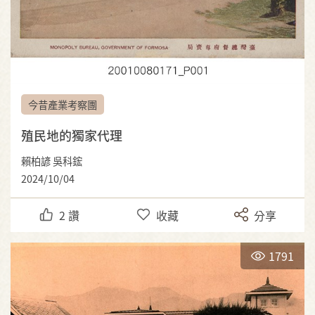
今昔產業考察團
殖民地的獨家代理
賴柏諺 吳科鋐
2024/10/04
2
讚
收藏
分享
1791