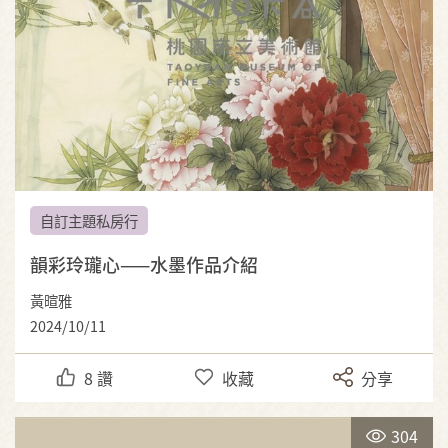
自訂主題私房行
韻彩玲瓏心——水墨作品介紹
黃暄雅
2024/10/11
8
讚
收藏
分享
304