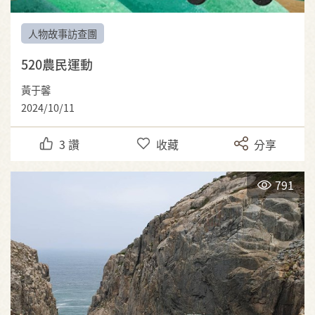
人物故事訪查團
520農民運動
黃于馨
2024/10/11
3
讚
收藏
分享
791