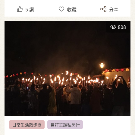
5
讚
收藏
分享
808
日常生活散步團
自訂主題私房行