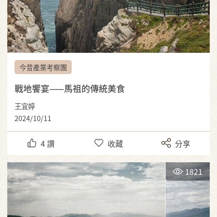
今昔產業考察團
戰地饗宴——馬祖的傳統美食
王宜婷
2024/10/11
4
讚
收藏
分享
1821