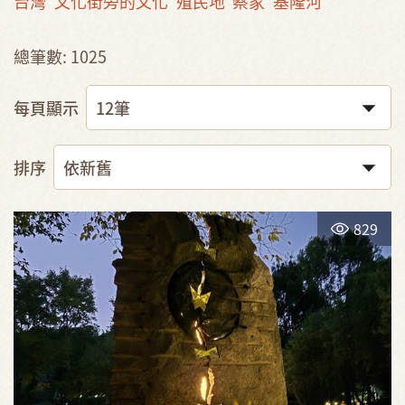
台灣
文化街旁的文化
殖民地
蔡家
基隆河
總筆數: 1025
每頁顯示
排序
829