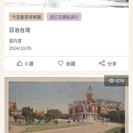
今昔產業考察團
自訂主題私房行
日治台灣
張均澤
2024/10/05
0
讚
收藏
分享
674