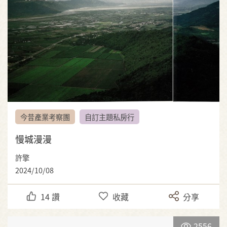
今昔產業考察團
自訂主題私房行
慢城漫漫
許擎
2024/10/08
14
讚
收藏
分享
2556