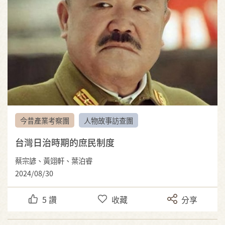
今昔產業考察團
人物故事訪查團
台灣日治時期的庶民制度
蔡宗諺、黃翊軒、葉泊睿
2024/08/30
5
讚
收藏
分享