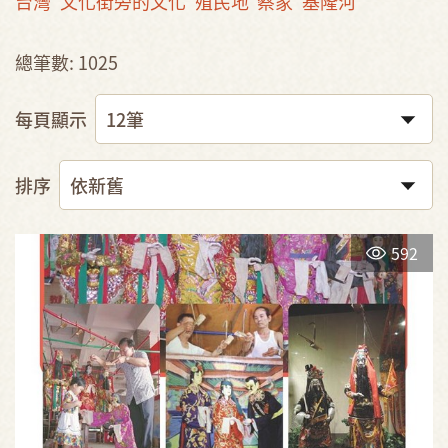
台灣
文化街旁的文化
殖民地
蔡家
基隆河
總筆數: 1025
每頁顯示
排序
592