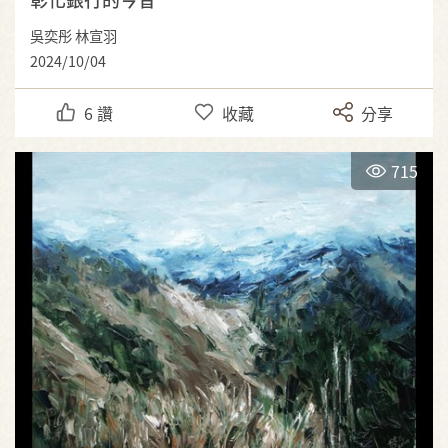
吳奕彤 林宣羽
2024/10/04
6
讚
收藏
分享
715