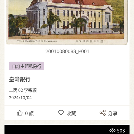
自訂主題私房行
臺灣銀行
二丙 02 李宗穎
2024/10/04
0
讚
收藏
分享
503