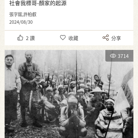
社會我標哥-顏家的起源
張字鋐,許柏叡
2024/08/30
2
讚
收藏
分享
3714