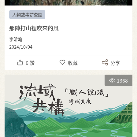
人物故事訪查團
那陣打山裡吹來的風
李昕翰
2024/10/04
6
讚
收藏
分享
1368