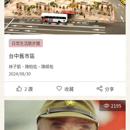
日常生活散步團
台中舊市區
林子凱、陳柏佑、陳樑祐
2024/08/30
2
讚
收藏
分享
2195