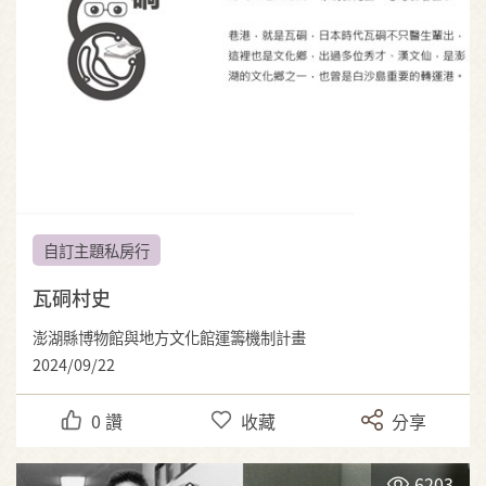
自訂主題私房行
瓦硐村史
澎湖縣博物館與地方文化館運籌機制計畫
2024/09/22
0
讚
收藏
分享
6203