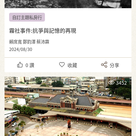
自訂主題私房行
霧社事件:抗爭與記憶的再現
賴席寬 鄭鈞澤 蔡沛霖
2024/08/30
0
讚
收藏
分享
3452