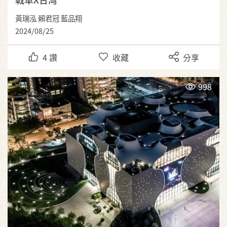
黃瑞泓 賴君冠 藍品翔
2024/08/25
4
讚
收藏
分享
998