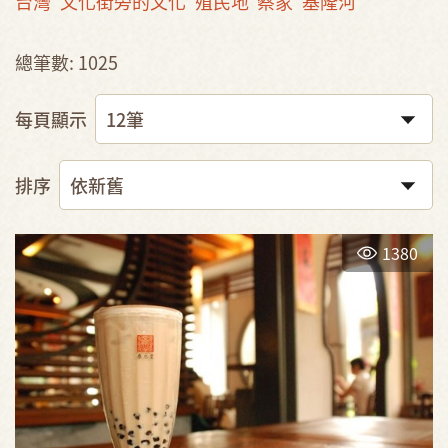
台灣
文化街旁的文化
殖民地
蔡家
基隆河
總筆數: 1025
每頁顯示
排序
1380