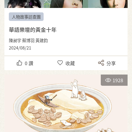
人物故事訪查團
華語樂壇的黃金十年
陳昶宇 蔡博羽 黃建鈞
2024/08/21
0
讚
收藏
分享
1928