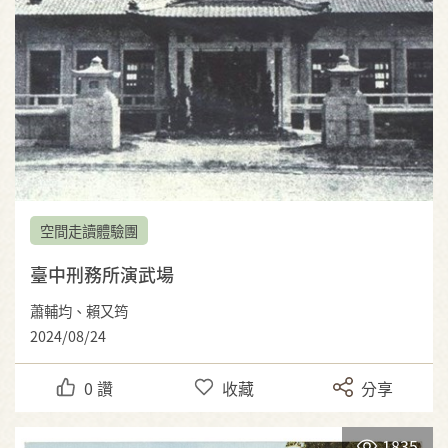
空間走讀體驗團
臺中刑務所演武場
蕭輔均、賴又筠
2024/08/24
0
讚
收藏
分享
1835