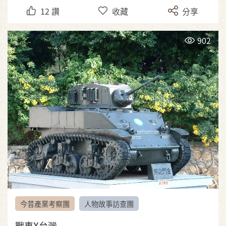
12
讚
收藏
分享
902
今昔產業考察團
人物故事訪查團
戰車X台灣