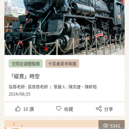
空間走讀體驗團
今昔產業考察團
「縱貫」時空
指導老師 : 張育慈老師 ｜ 策展人 : 陳奕捷、陳軒暟
2024/08/25
10
讚
收藏
分享
9341