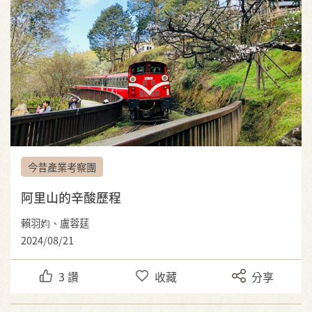
今昔產業考察團
阿里山的辛酸歷程
賴羽㚬、盧蓉莛
2024/08/21
3
讚
收藏
分享