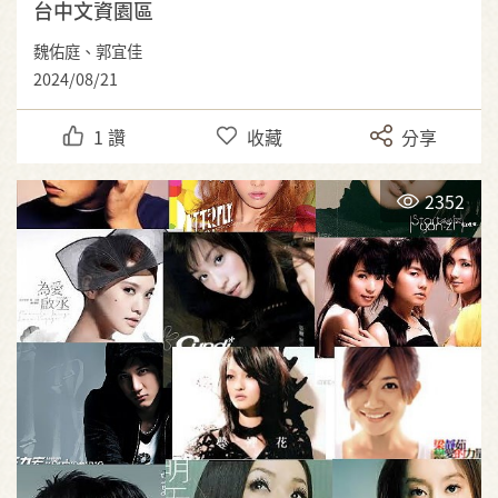
台中文資園區
魏佑庭、郭宜佳
2024/08/21
1
讚
收藏
分享
2352