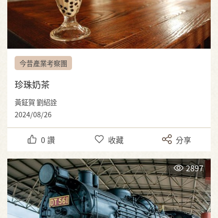
今昔產業考察團
珍珠奶茶
黃鉦賀 劉紹詮
2024/08/26
0
讚
收藏
分享
2897