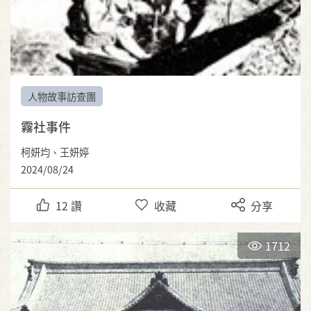
人物故事訪查團
霧社事件
柯妍均、王妍婷
2024/08/24
12
讚
收藏
分享
1712