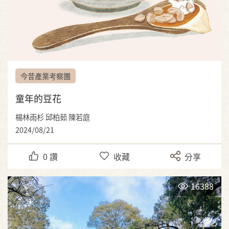
今昔產業考察團
童年的豆花
楊林雨杉 邱柏茹 陳若庭
2024/08/21
0
讚
收藏
分享
16388