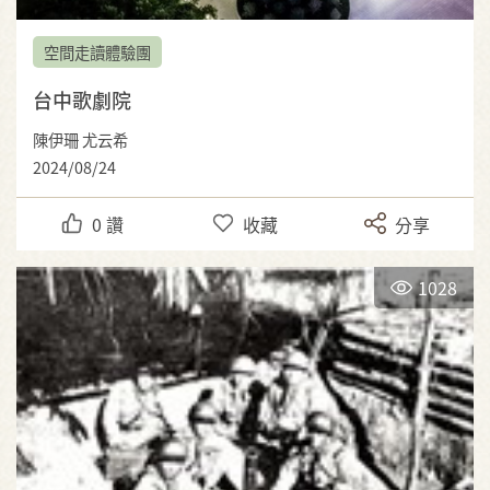
空間走讀體驗團
台中歌劇院
陳伊珊 尤云希
2024/08/24
0
讚
收藏
分享
1028