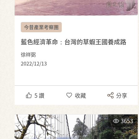
今昔產業考察團
藍色經濟革命：台灣的草蝦王國養成路
徐祥弼
2022/12/13
5
讚
收藏
分享
3653