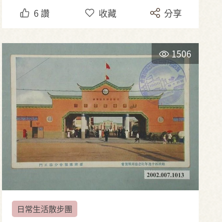
6
讚
收藏
分享
1506
日常生活散步團