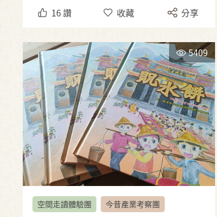
16
讚
收藏
分享
5409
空間走讀體驗團
今昔產業考察團