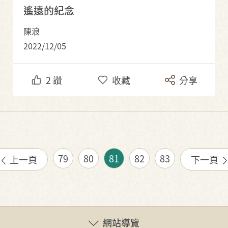
遙遠的紀念
陳浪
2022/12/05
2
讚
收藏
分享
79
80
81
82
83
上一頁
下一頁
網站導覽