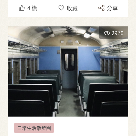
4
讚
收藏
分享
2970
日常生活散步團