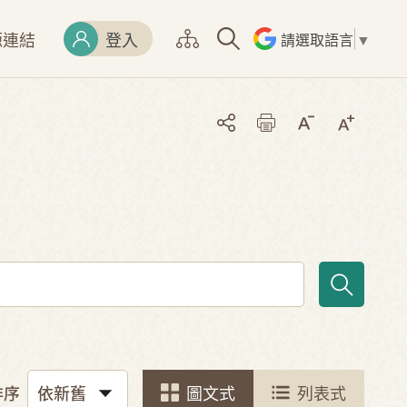
源連結
登入
請選取語言
▼
排序
圖文式
列表式