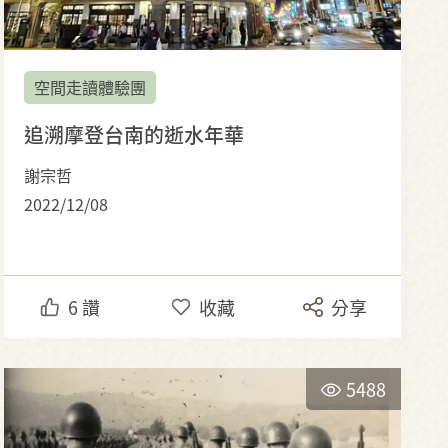
空間走讀體驗團
追溯摩登台南的逝水年華
謝宗哲
2022/12/08
6
讚
收藏
分享
5488