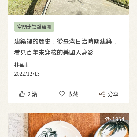
空間走讀體驗團
建築裡的歷史：從臺灣日治時期建築，
看見百年來穿梭的美國人身影
林韋聿
2022/12/13
2
讚
收藏
分享
1954