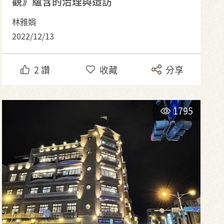
觀》蘊含的治理與造訪
林雅娟
2022/12/13
2
讚
收藏
分享
1795