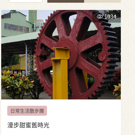
1934
日常生活散步團
漫步甜蜜舊時光