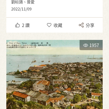
劉晅旖、曾愛
2022/11/09
2
讚
收藏
分享
1957