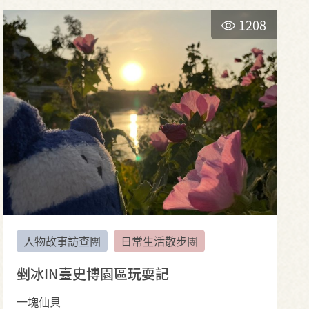
1208
人物故事訪查團
日常生活散步團
剉冰IN臺史博園區玩耍記
一塊仙貝