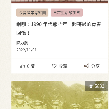
今昔產業考察團
日常生活散步團
網咖：1990 年代那些年一起待過的青春
回憶！
陳力航
2022/11/01
6
讚
收藏
分享
5833