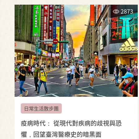
2873
日常生活散步團
疫病時代： 從現代對疾病的歧視與恐
懼，回望臺灣醫療史的暗黑面