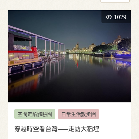
1029
空間走讀體驗團
日常生活散步團
穿越時空看台灣——走訪大稻埕