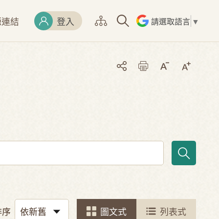
源連結
登入
請選取語言
▼
排序
圖文式
列表式