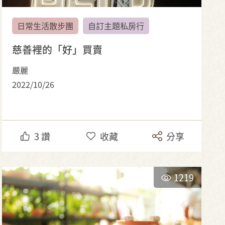
日常生活散步團
自訂主題私房行
慈善裡的「好」買賣
嚴麗
2022/10/26
3
讚
收藏
分享
1219