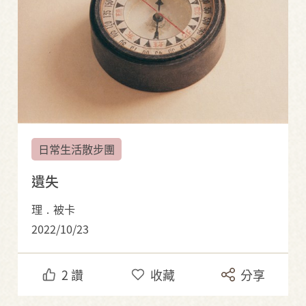
日常生活散步團
遺失
理．被卡
2022/10/23
2
讚
收藏
分享