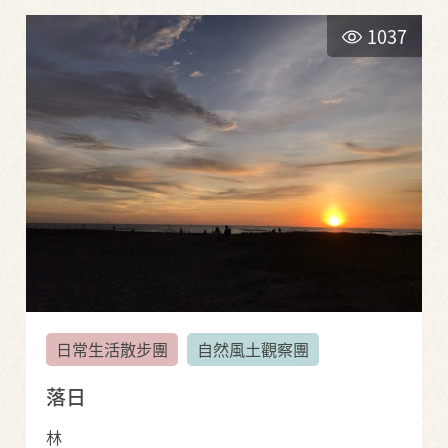
1037
日常生活散步團
自然風土觀察團
落日
林