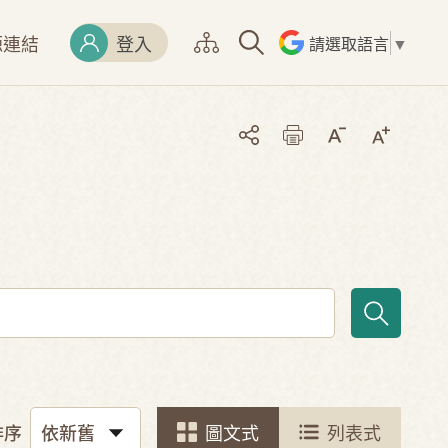
源連結
登入
請選取語言
▼
排序
圖文式
列表式