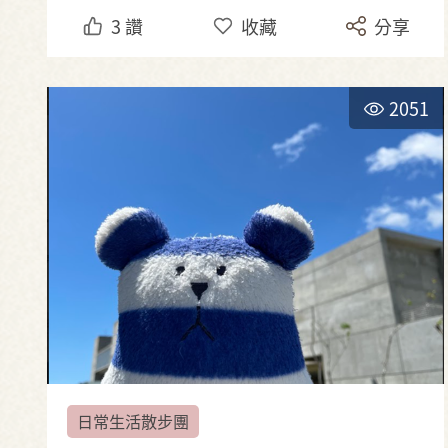
3
讚
收藏
分享
2051
日常生活散步團