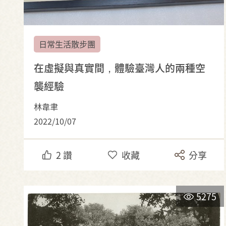
日常生活散步團
在虛擬與真實間，體驗臺灣人的兩種空
襲經驗
林韋聿
2022/10/07
2
讚
收藏
分享
5275