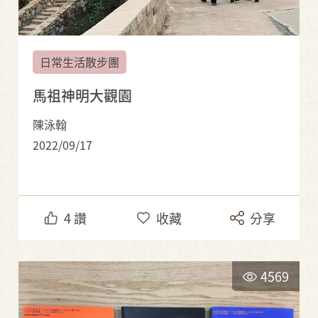
日常生活散步團
馬祖神明大觀園
陳泳翰
2022/09/17
4
讚
收藏
分享
4569