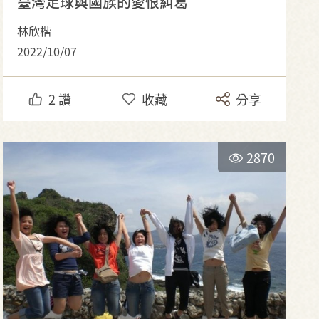
臺灣足球與國族的愛恨糾葛
林欣楷
2022/10/07
2
讚
收藏
分享
2870