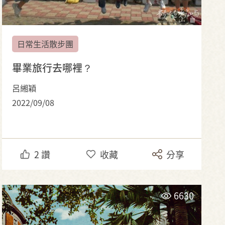
日常生活散步團
畢業旅行去哪裡？
呂緗穎
2022/09/08
2
讚
收藏
分享
6630