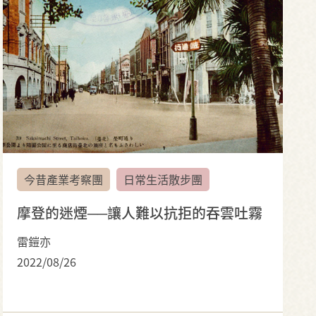
今昔產業考察團
日常生活散步團
摩登的迷煙──讓人難以抗拒的吞雲吐霧
雷鎧亦
2022/08/26