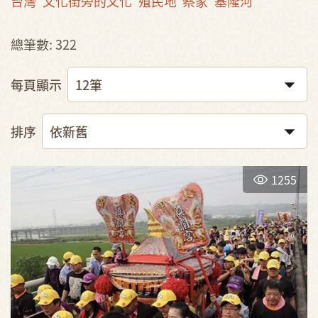
台灣
文化街旁的文化
殖民地
蔡家
基隆河
總筆數: 322
每頁顯示
排序
1255