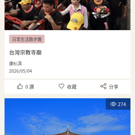
日常生活散步團
台灣宗教寺廟
康秐淇
2026/05/04
0
讚
收藏
分享
274