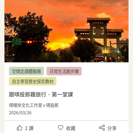
空間走讀體驗團
日常生活散步團
自主學習歷史探究教材
跟唭投郎趣旅行・第一堂課
唭哩岸文化工作室 x 唭投郎
2026/03/26
2
讚
收藏
分享