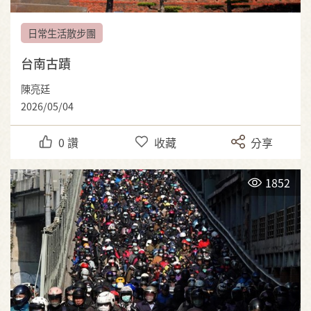
日常生活散步團
台南古蹟
陳亮廷
2026/05/04
0
讚
收藏
分享
1852