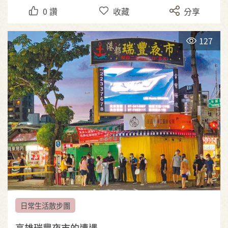
0
讚
收藏
分享
127
日常生活散步團
高雄瑞豐夜市的遭遇