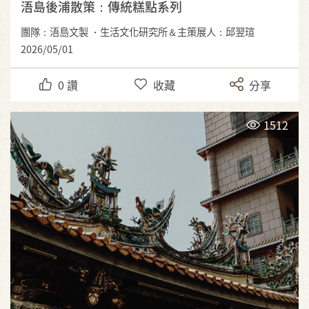
浯島後浦散策：傳統糕點系列
團隊：浯島文製 ・生活文化研究所＆主策展人：邱翌瑄
2026/05/01
0
讚
收藏
分享
1512