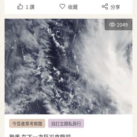
1
讚
收藏
分享
2049
今昔產業考察團
自訂主題私房行
颱風 在下一次巨災來臨前