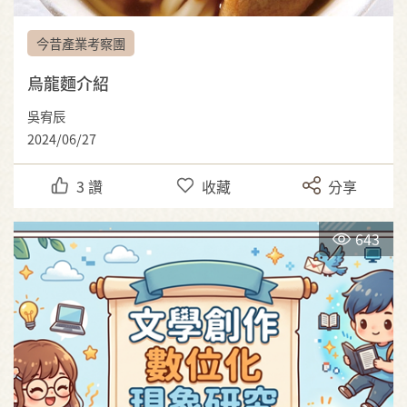
今昔產業考察團
烏龍麵介紹
吳宥辰
2024/06/27
3
讚
收藏
分享
643