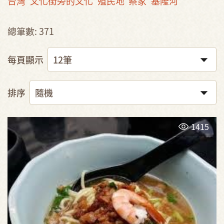
台灣
文化街旁的文化
殖民地
蔡家
基隆河
總筆數: 371
每頁顯示
排序
1415