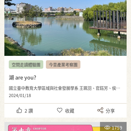
空間走讀體驗團
今昔產業考察團
湖 are you?
國立臺中教育大學區域與社會發展學系 王珮羽、官鈺芳、侯彣蓁、張巧怡、蔡寶儀 指導老師：吳幸玲
2024/01/18
2
讚
收藏
分享
1759