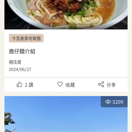
今昔產業考察團
擔仔麵介紹
楊佳晟
2024/06/27
2
讚
收藏
分享
5209