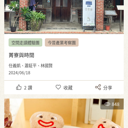
空間走讀體驗團
今昔產業考察團
菁寮與時間
任義凱、蕭鉦平、林國賢
2024/06/18
2
讚
收藏
分享
848