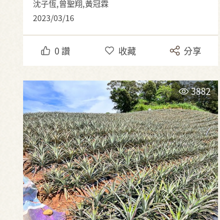
沈子恆,曾聖翔,黃冠霖
2023/03/16
0
讚
收藏
分享
3882