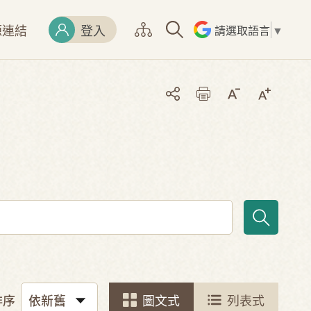
源連結
登入
請選取語言
▼
排序
圖文式
列表式