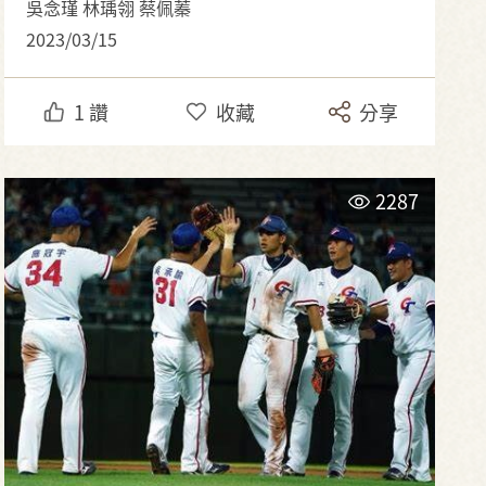
吳念瑾 林瑀翎 蔡佩蓁
2023/03/15
1
讚
收藏
分享
2287