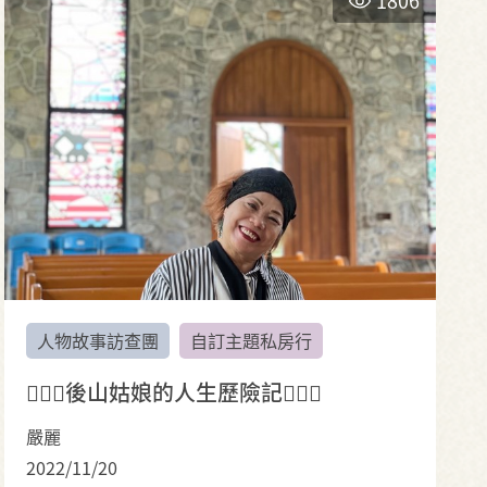
人物故事訪查團
自訂主題私房行
🏃🏻‍♀️後山姑娘的人生歷險記🏃🏻‍♀️
嚴麗
2022/11/20