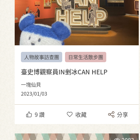
人物故事訪查團
日常生活散步團
臺史博觀察員IN剉冰CAN HELP
一塊仙貝
2023/01/03
9
讚
收藏
分享
2083