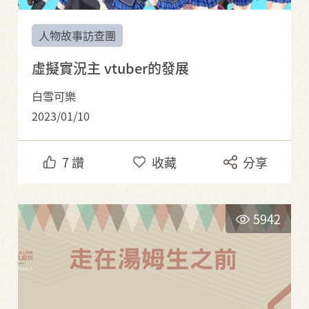
人物故事訪查團
虛擬實況主 vtuber的發展
白雪可樂
2023/01/10
7
讚
收藏
分享
5942