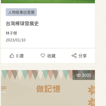
人物故事訪查團
台灣棒球發展史
林子傑
2023/01/10
0
讚
收藏
分享
3005