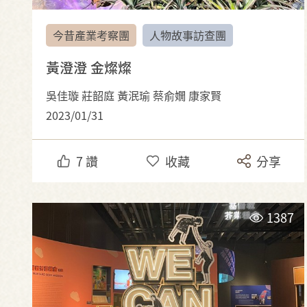
今昔產業考察團
人物故事訪查團
黃澄澄 金燦燦
吳佳璇 莊韶庭 黃泯瑜 蔡俞嫺 康家賢
2023/01/31
7
讚
收藏
分享
1387