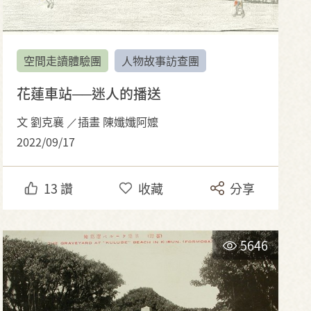
空間走讀體驗團
人物故事訪查團
花蓮車站──迷人的播送
文 劉克襄 ／插畫 陳孅孅阿嬤
2022/09/17
13
讚
收藏
分享
5646