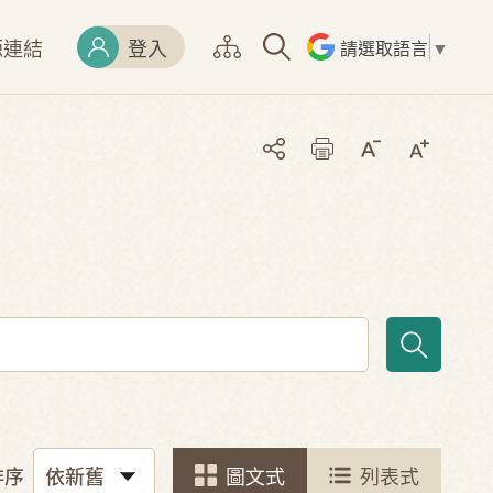
源連結
登入
請選取語言
▼
排序
圖文式
列表式