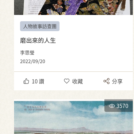
人物故事訪查團
磨出來的人生
李思瑩
2022/09/20
10
讚
收藏
分享
3570