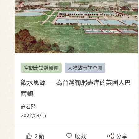
空間走讀體驗團
人物故事訪查團
飲水思源——為台灣鞠躬盡瘁的英國人巴
爾頓
高若熙
2022/09/17
2
讚
收藏
分享