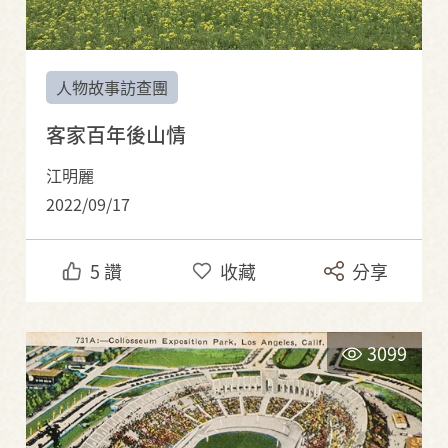
人物故事訪查團
客家百年後山情
江明麗
2022/09/17
5
讚
收藏
分享
3099