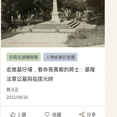
空間走讀體驗團
人物故事訪查團
走進墓仔埔，看命喪異鄉的將士：基隆
法軍公墓與孤拔元帥
曾沅芷
2022/08/26
1
讚
收藏
分享