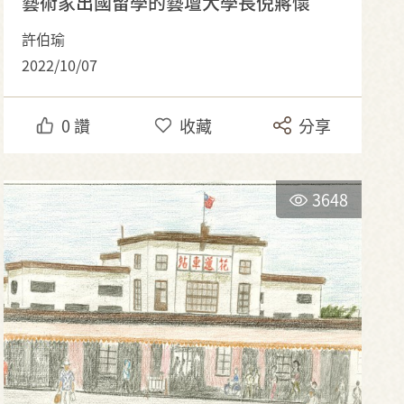
藝術家出國留學的藝壇大學長倪蔣懷
許伯瑜
2022/10/07
0
讚
收藏
分享
3648