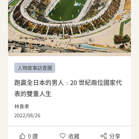
人物故事訪查團
跑贏全日本的男人：20 世紀兩位國家代
表的雙重人生
林韋聿
2022/08/26
0
讚
收藏
分享