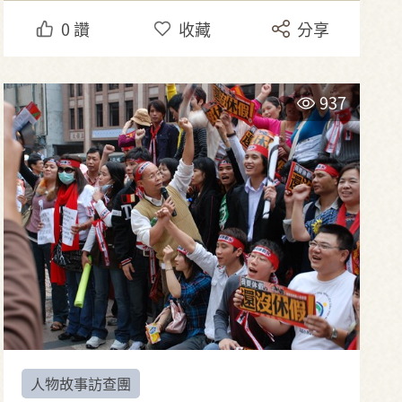
0
讚
收藏
分享
937
人物故事訪查團