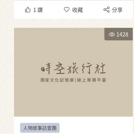
1
讚
收藏
分享
1428
人物故事訪查團