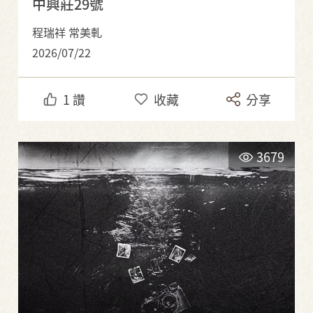
中興莊29號
程瑞祥 常美軋
2026/07/22
1
讚
收藏
分享
3679