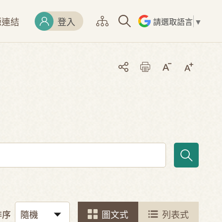
源連結
登入
請選取語言
▼
排序
圖文式
列表式