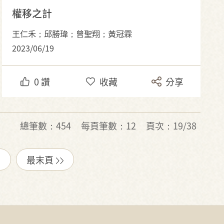
權移之計
王仁禾；邱勝瑋；曾聖翔；黃冠霖
2023/06/19
0
讚
收藏
分享
總筆數：454
每頁筆數：12
頁次：19/38
最末頁