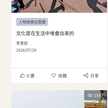
人物故事訪查團
文化是在生活中堆疊出來的
李意如
2026/07/28
0
讚
收藏
分享
1547