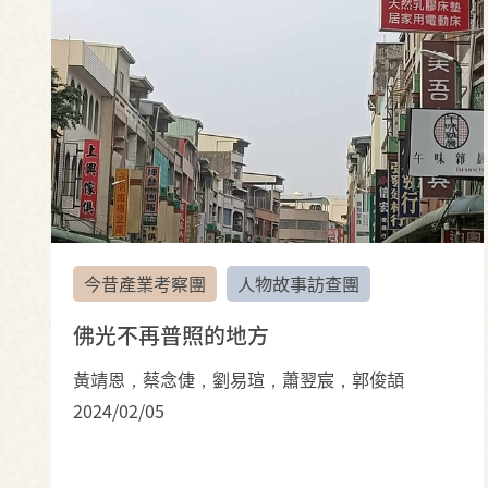
今昔產業考察團
人物故事訪查團
佛光不再普照的地方
黃靖恩，蔡念倢，劉易瑄，蕭翌宸，郭俊頡
2024/02/05