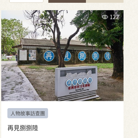
122
人物故事訪查團
再見捌捌陸