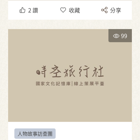
2
讚
收藏
分享
99
人物故事訪查團