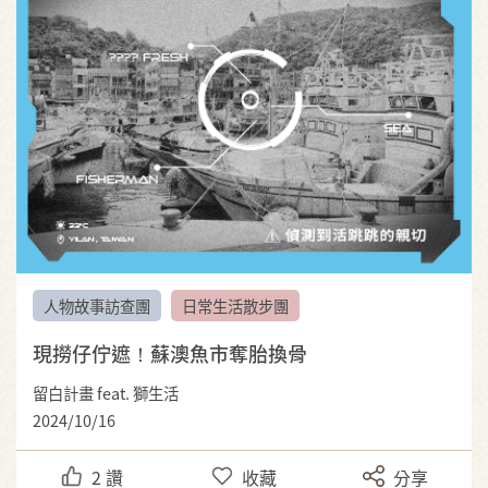
人物故事訪查團
日常生活散步團
現撈仔佇遮！蘇澳魚市奪胎換骨
留白計畫 feat. 獅生活
2024/10/16
2
讚
收藏
分享