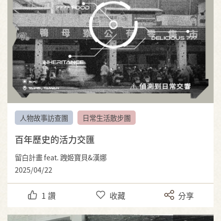
人物故事訪查團
日常生活散步團
百年歷史的活力交匯
留白計畫 feat. 跩姬寶貝&漢娜
2025/04/22
1
讚
收藏
分享