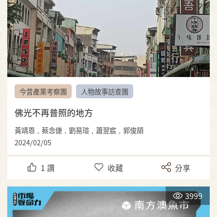
今昔產業考察團
人物故事訪查團
佛光不再普照的地方
黃靖恩，蔡念倢，劉易瑄，蕭翌宸，郭俊頡
2024/02/05
1
讚
收藏
分享
3999