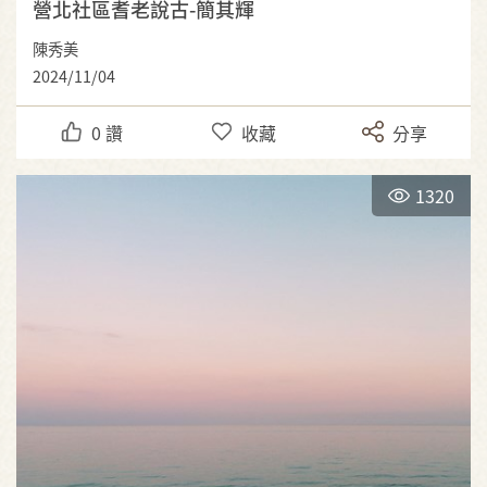
營北社區耆老說古-簡其輝
陳秀美
2024/11/04
0
讚
收藏
分享
1320