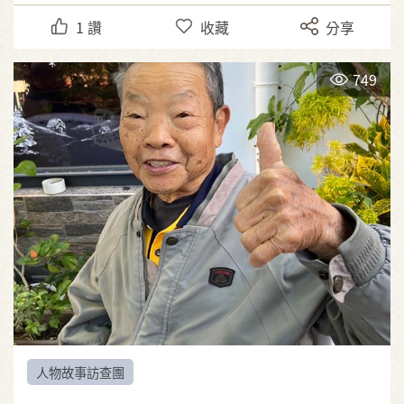
1
讚
收藏
分享
749
人物故事訪查團