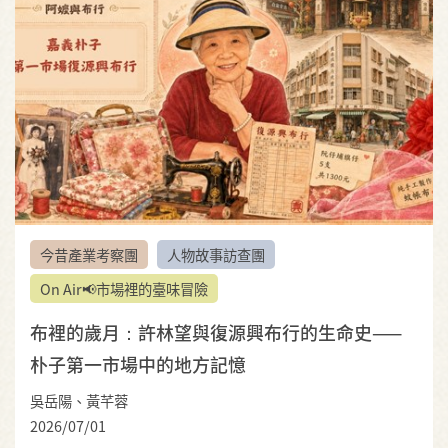
今昔產業考察團
人物故事訪查團
On Air📢市場裡的臺味冒險
布裡的歲月：許林望與復源興布行的生命史——
朴子第一市場中的地方記憶
吳岳陽、黃芊蓉
2026/07/01