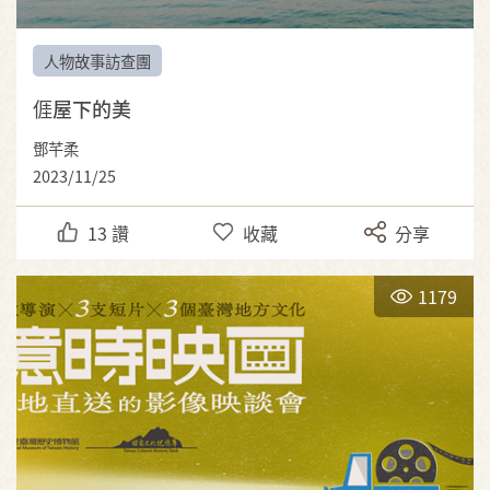
人物故事訪查團
𠊎屋下的美
鄧芊柔
2023/11/25
13
讚
收藏
分享
1179