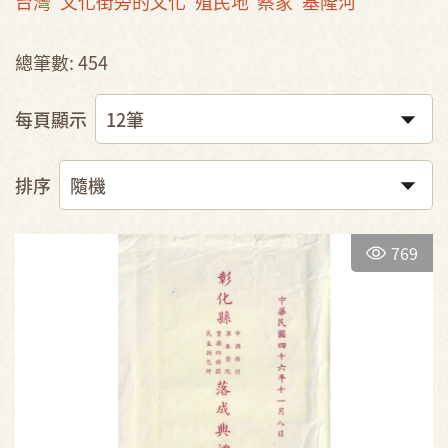
台灣
文化街旁的文化
殖民地
蔡家
基隆河
總筆數: 454
每頁顯示
排序
769