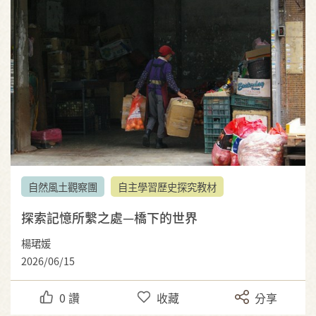
自然風土觀察團
自主學習歷史探究教材
探索記憶所繫之處—橋下的世界
楊珺媛
2026/06/15
0
讚
收藏
分享