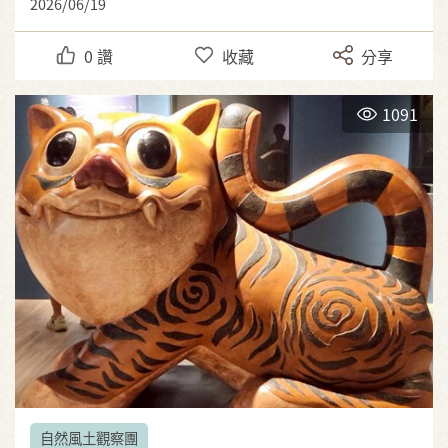
2026/06/19
0
讚
收藏
分享
1091
自然風土觀察團