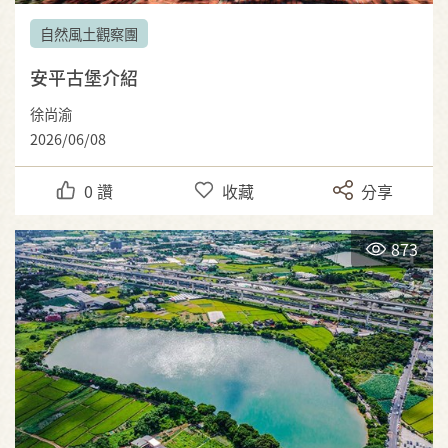
自然風土觀察團
安平古堡介紹
徐尚渝
2026/06/08
0
讚
收藏
分享
873