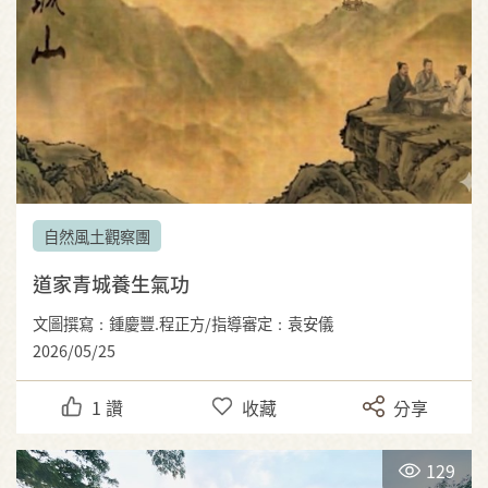
自然風土觀察團
道家青城養生氣功
文圖撰寫：鍾慶豐.程正方/指導審定：袁安儀
2026/05/25
1
讚
收藏
分享
129