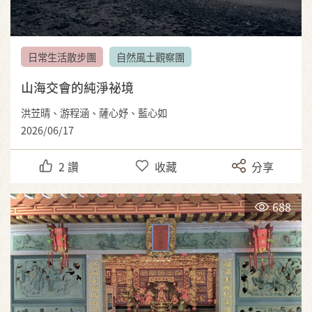
日常生活散步團
自然風土觀察團
山海交會的純淨祕境
洪苙晴、游程涵、薩心妤、藍心如
2026/06/17
2
讚
收藏
分享
688