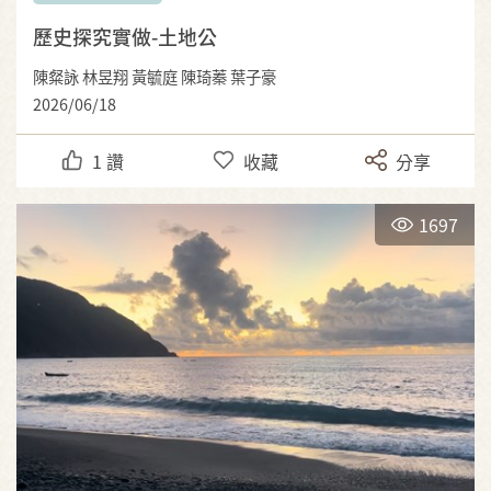
歷史探究實做-土地公
陳粲詠 林昱翔 黃毓庭 陳琦蓁 葉子豪
2026/06/18
1
讚
收藏
分享
1697