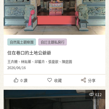
自然風土觀察團
自訂主題私房行
住在巷口的土地公爺爺
王卉姍、林妘蓁、邱馨卉、張曼歆、陳庭圓
2026/06/16
0
讚
收藏
分享
612