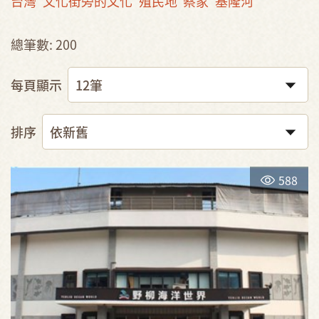
台灣
文化街旁的文化
殖民地
蔡家
基隆河
總筆數: 200
每頁顯示
排序
588