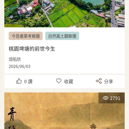
今昔產業考察團
自然風土觀察團
桃園埤塘的前世今生
俎佑欣
2026/06/03
0
讚
收藏
分享
2791