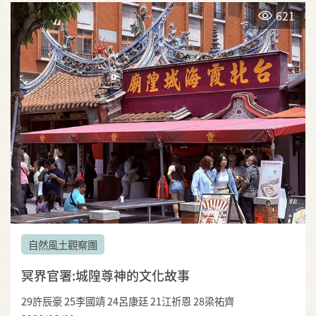
621
自然風土觀察團
冥界官署:城隍尊神的文化故事
29許辰豪 25李國靖 24呂康廷 21江祈恩 28梁祐齊