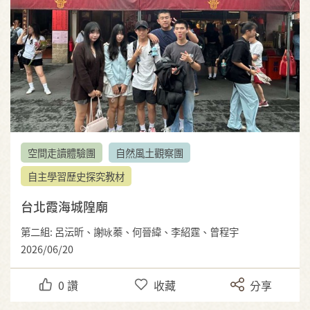
空間走讀體驗團
自然風土觀察團
自主學習歷史探究教材
台北霞海城隍廟
第二組: 呂沄昕、謝咏蓁、何晉緯、李紹霆、曾程宇
2026/06/20
0
讚
收藏
分享