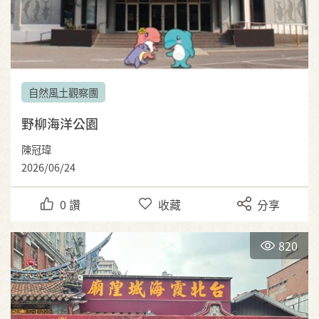
自然風土觀察團
野柳海洋公園
陳冠瑋
2026/06/24
0
讚
收藏
分享
820