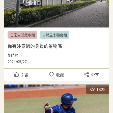
日常生活散步團
自然風土觀察團
你有注意過的身邊的景物嗎
黎皓昇
2024/05/27
2
讚
收藏
分享
1325