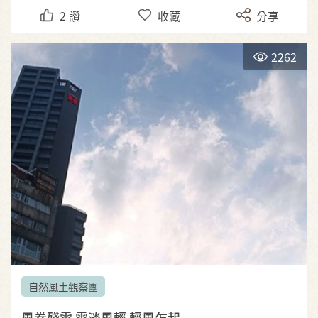
2
讚
收藏
分享
2262
自然風土觀察團
風卷殘雲 雲淡風輕 輕風乍起