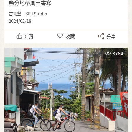
鹽分地帶風土書寫
古竜塾 KRJ Studio
2024/02/18
0
讚
收藏
分享
3764