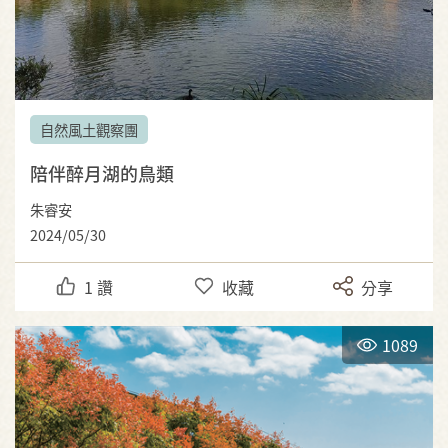
自然風土觀察團
陪伴醉月湖的鳥類
朱睿安
2024/05/30
1
讚
收藏
分享
1089