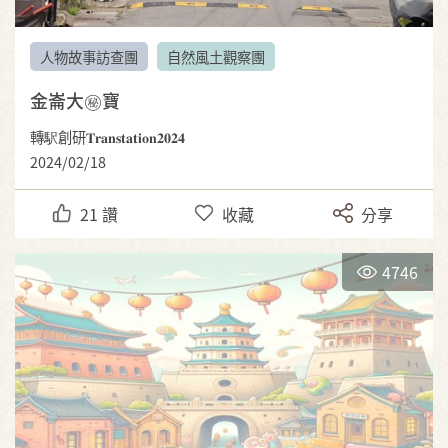
人物故事訪查團
自然風土觀察團
金崙大㊙️寶
轉駅創研𝐓𝐫𝐚𝐧𝐬𝐭𝐚𝐭𝐢𝐨𝐧𝟐𝟎𝟐𝟒
2024/02/18
21
讚
收藏
分享
4746