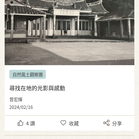
自然風土觀察團
尋找在地的光影與感動
曾宏煇
2024/02/16
4
讚
收藏
分享