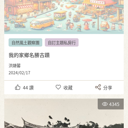
自然風土觀察團
自訂主題私房行
我的家鄉名勝古蹟
洪婕馨
2024/02/17
44
讚
收藏
分享
4345