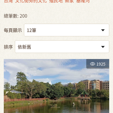
台灣
文化街旁的文化
殖民地
蔡家
基隆河
總筆數: 200
每頁顯示
排序
1925