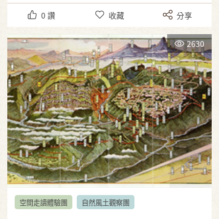
0
讚
收藏
分享
2630
空間走讀體驗團
自然風土觀察團