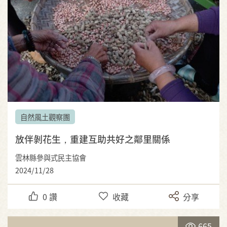
自然風土觀察團
放伴剝花生，重建互助共好之鄰里關係
雲林縣參與式民主協會
2024/11/28
0
讚
收藏
分享
665