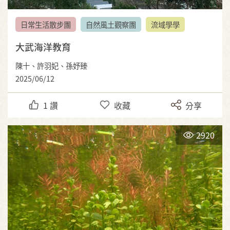
日常生活散步團
自然風土觀察團
流域學學
大武海洋教育
陳十、許羽妃、孫妤臻
2025/06/12
1
讚
收藏
分享
2920