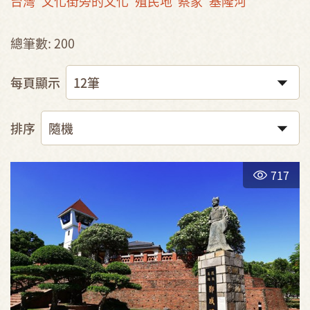
台灣
文化街旁的文化
殖民地
蔡家
基隆河
總筆數: 200
每頁顯示
排序
717