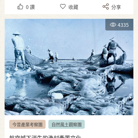
0
讚
收藏
分享
4335
今昔產業考察團
自然風土觀察團
航空城下消失的漁村牽罟文化