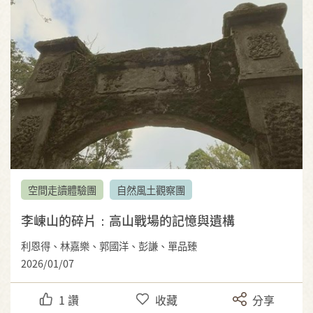
空間走讀體驗團
自然風土觀察團
李崠山的碎片：高山戰場的記憶與遺構
利恩得、林嘉樂、郭國洋、彭謙、單品臻
2026/01/07
1
讚
收藏
分享