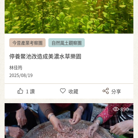
今昔產業考察團
自然風土觀察團
停養鱉池改造成美濃水草樂園
林佳筠
2025/08/19
1
讚
收藏
分享
890