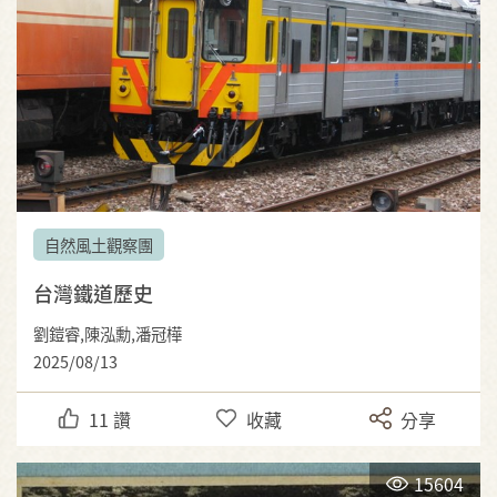
自然風土觀察團
台灣鐵道歷史
劉鎧睿,陳泓勳,潘冠樺
2025/08/13
11
讚
收藏
分享
15604