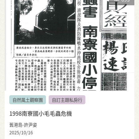
自然風土觀察團
自訂主題私房行
1998南寮國小毛毛蟲危機
舊港島-許尹姿
2025/10/16