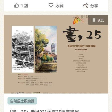
1
讚
收藏
分享
915
自然風土觀察團
「畫，25」走過921地震25週年畫展