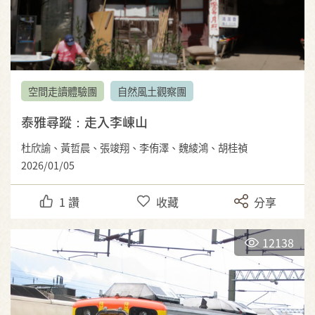
空間走讀體驗團
自然風土觀察團
泰雅尋蹤：走入李崠山
杜欣諭、黃哲晨、張竣翔、李侑澤、魏綾鴻、胡桂禎
2026/01/05
1
讚
收藏
分享
12138