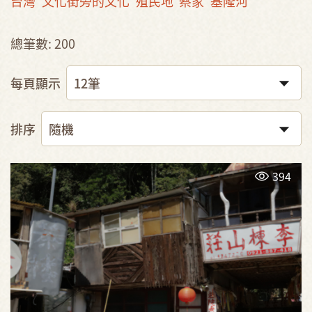
台灣
文化街旁的文化
殖民地
蔡家
基隆河
總筆數: 200
每頁顯示
排序
394