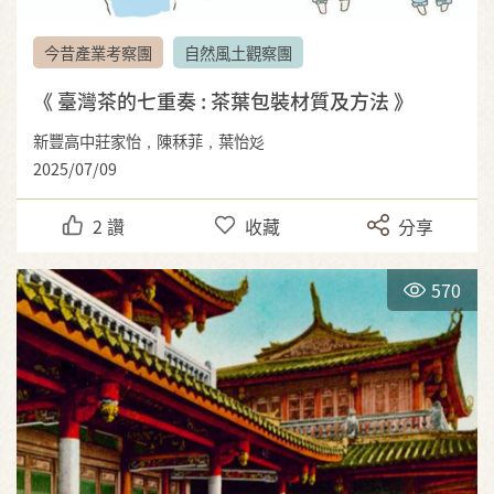
今昔產業考察團
自然風土觀察團
《 臺灣茶的七重奏 : 茶葉包裝材質及方法 》
新豐高中莊家怡，陳秝菲，葉怡彣
2025/07/09
2
讚
收藏
分享
570