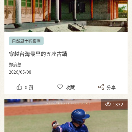
自然風土觀察團
穿越台灣最早的五座古蹟
鄭淯蔓
2026/05/08
0
讚
收藏
分享
1332