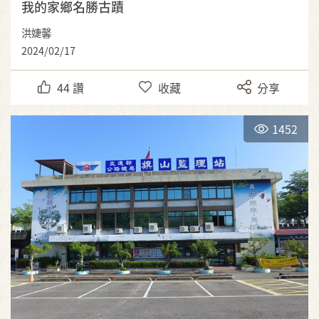
我的家鄉名勝古蹟
洪婕馨
2024/02/17
44
讚
收藏
分享
1452