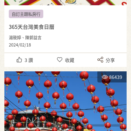
自訂主題私房行
365天台灣美食日曆
湯筱婷、陳郭益言
2024/02/18
3
讚
收藏
分享
86439