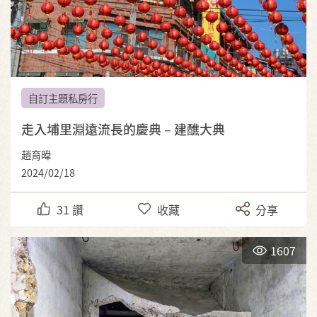
自訂主題私房行
走入埔里淵遠流長的慶典－建醮大典
趙育暐
2024/02/18
31
讚
收藏
分享
1607