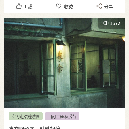
1
讚
收藏
分享
1572
空間走讀體驗團
自訂主題私房行
為空間留下一點點記憶