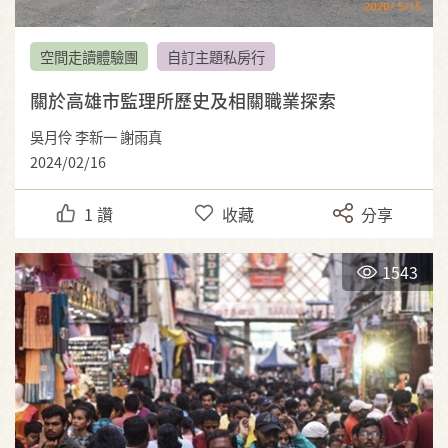
空間走讀體驗團
自訂主題私房行
關於高雄市監理所歷史及相關職業探索
吳月伶 李新一 謝雨真
2024/02/16
1
讚
收藏
分享
1543