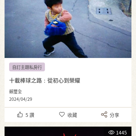
自訂主題私房行
十載棒球之路：從初心到榮耀
賴璽全
2024/04/29
5
讚
收藏
分享
1445