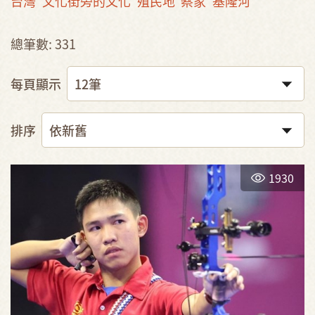
台灣
文化街旁的文化
殖民地
蔡家
基隆河
總筆數: 331
每頁顯示
排序
1930