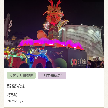
空間走讀體驗團
自訂主題私房行
龍躍光城
柯易鴻
2024/03/29