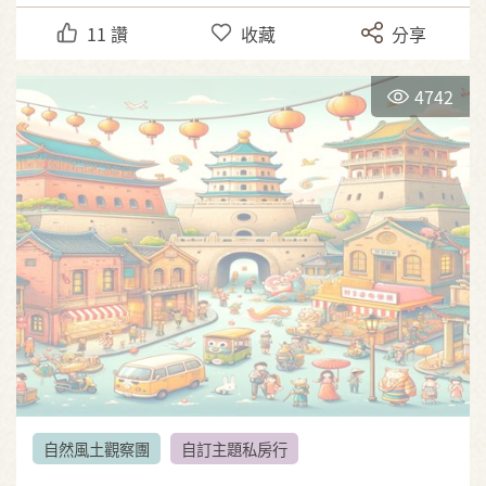
11
讚
收藏
分享
4742
自然風土觀察團
自訂主題私房行