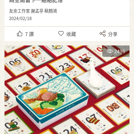
友余工作室 謝孟亭 蔡顏鴻
2024/02/18
7
讚
收藏
分享
2496