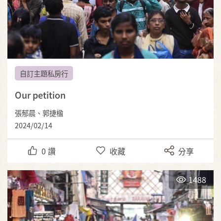
自訂主題私房行
Our petition
張郁晨、郭捷楹
2024/02/14
0
讚
收藏
分享
1488