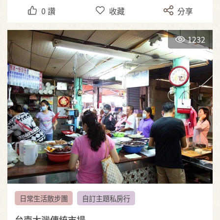
0
讚
收藏
分享
1232
日常生活散步團
自訂主題私房行
台南大灣傳統市場