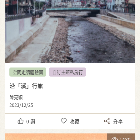
空間走讀體驗團
自訂主題私房行
沿「溪」行旅
陳亮穎
2023/12/25
0
讚
收藏
分享
1480