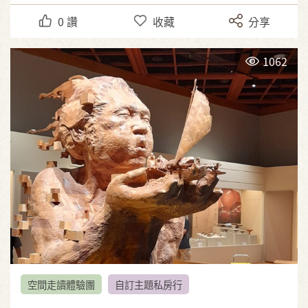
0
讚
收藏
分享
1062
空間走讀體驗團
自訂主題私房行