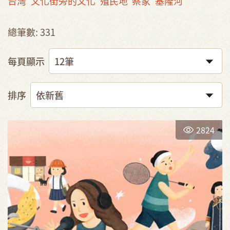
台灣
文化街旁的文化
殖民地
蔡家
基隆河
總筆數: 331
每頁顯示
排序
2824