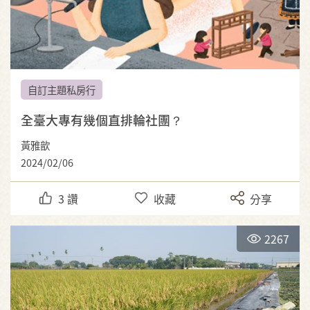
自訂主題私房行
全臺大專有幾個直排輪社團？
黃雅歆
2024/02/06
3
讚
收藏
分享
2267