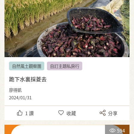
自然風土觀察團
自訂主題私房行
跪下水裏採菱去
廖得凱
2024/01/31
1
讚
收藏
分享
594