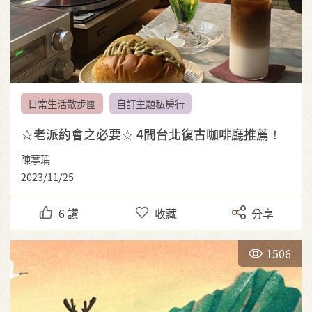
日常生活散步團
自訂主題私房行
☆老派約會之必要☆ 4間台北復古咖啡廳推薦！
陳葶瑀
2023/11/25
6
讚
收藏
分享
1506