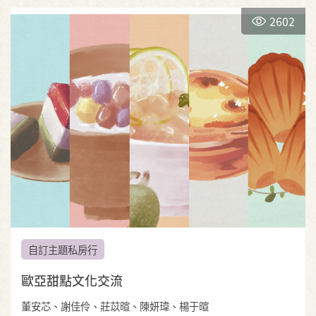
2602
自訂主題私房行
歐亞甜點文化交流
董安芯、謝佳伶、莊苡暄、陳妍瑋、楊于暄