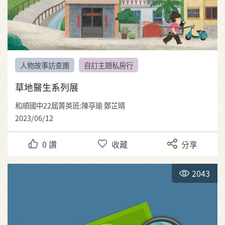
人物故事訪查團
自訂主題私房行
草地醫生系列展
和順國中22屆菁英班:陳亭瑜 鄭芷晴
2023/06/12
0
讚
收藏
分享
2043