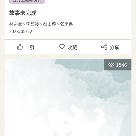
故事未完成
林逸萱、李茹婷、蔡雨璇、張平易
2023/05/22
1
讚
收藏
分享
1546