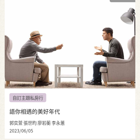
自訂主題私房行
語你相遇的美好年代
郭奕萱 張世昀 廖若蘅 李永蕙
2023/06/05