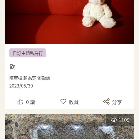
自訂主題私房行
欲
陳宥樺 趙為楚 鄧龍謙
2023/05/30
0
讚
收藏
分享
1109