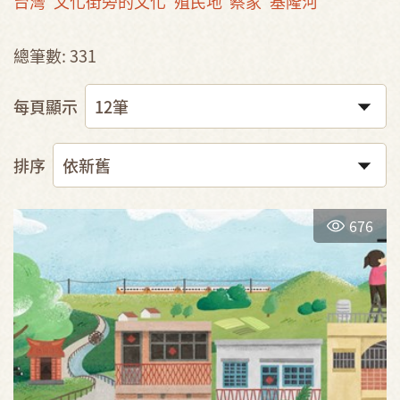
台灣
文化街旁的文化
殖民地
蔡家
基隆河
總筆數: 331
每頁顯示
排序
676