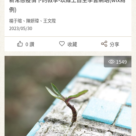
例)
楊于暄、陳妍瑋、王文陞
2023/05/30
0
讚
收藏
分享
1549