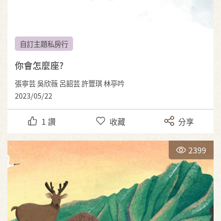
自訂主題私房行
你會怎麼座?
張寧芸 吳欣薇 呂韶芸 許豐琪 林亭吟
2023/05/22
1
讚
收藏
分享
2399