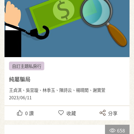
自訂主題私房行
純屬騙局
王貞淇、吳昱璇、林季玉、陳詩云、楊晴閎、謝寶萱
2023/06/11
0
讚
收藏
分享
658