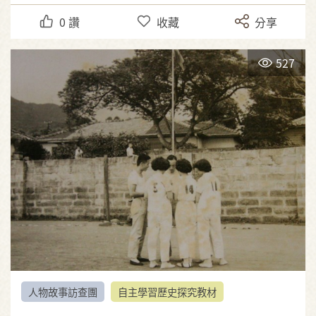
0
讚
收藏
分享
527
人物故事訪查團
自主學習歷史探究教材