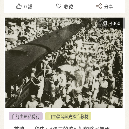
0
讚
收藏
分享
4360
自訂主題私房行
自主學習歷史探究教材
一首歌，一段史 :《張三的歌》裡的移民年代