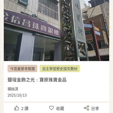
今昔產業考察團
自主學習歷史探究教材
鹽埕金飾之光：寶原珠寶金品
楊絲淇
2025/10/13
2
讚
收藏
分享