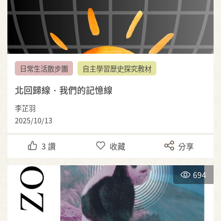
日常生活散步團
自主學習歷史探究教材
北回歸線・我們的記憶線
李芷羽
2025/10/13
3
讚
收藏
分享
694