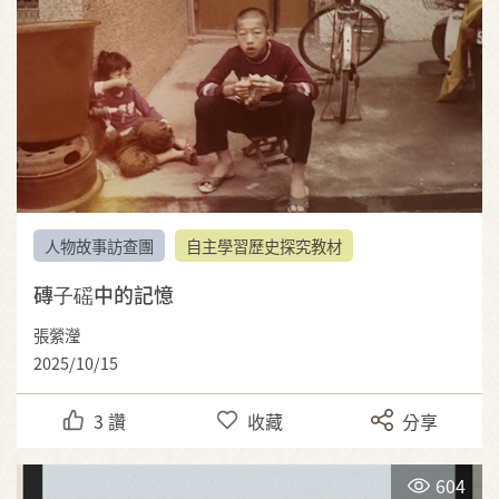
人物故事訪查團
自主學習歷史探究教材
磚⼦磘中的記憶
張縈瀅
2025/10/15
3
讚
收藏
分享
604