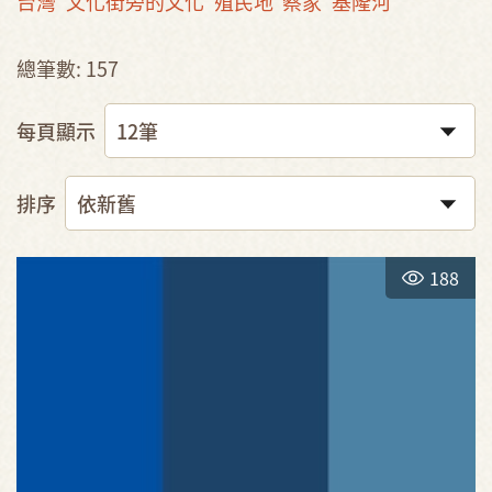
台灣
文化街旁的文化
殖民地
蔡家
基隆河
總筆數: 157
每頁顯示
排序
188