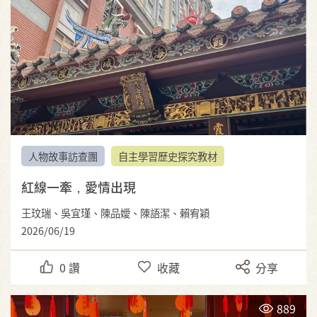
人物故事訪查團
自主學習歷史探究教材
紅線一牽，愛情出現
王玟瑞、吳宜瑾、陳品嬡、陳語潔、賴宥穎
2026/06/19
0
讚
收藏
分享
889