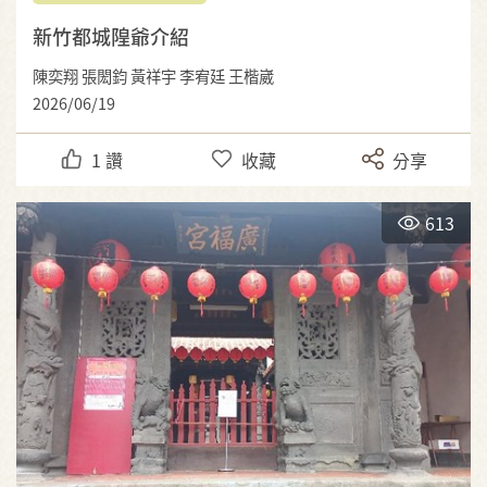
新竹都城隍爺介紹
陳奕翔 張閎鈞 黃祥宇 李宥廷 王楷崴
2026/06/19
1
讚
收藏
分享
613