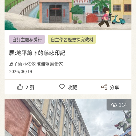
自訂主題私房行
自主學習歷史探究教材
願:地平線下的慈悲印記
周子涵 林依依 陳湘翎 廖怡家
2026/06/19
2
讚
收藏
分享
114