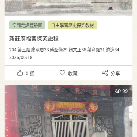
空間走讀體驗團
自主學習歷史探究教材
新莊廣福宮探究旅程
204 第三組 廖承恩33 傅聖傑29 賴文正36 葉育銓31 遠逸34
2026/06/18
0
讚
收藏
分享
99