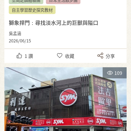
自主學習歷史探究教材
獅象捍門：尋找淡水河上的巨獸與隘口
吳孟涵
2026/06/15
1
讚
收藏
分享
109