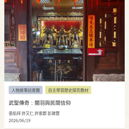
人物故事訪查團
自主學習歷史探究教材
武聖傳奇：關羽與民間信仰
張佑祥 許又仁 許家郡 彭建豐
2026/06/19