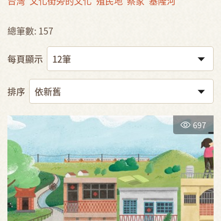
台灣
文化街旁的文化
殖民地
蔡家
基隆河
總筆數: 157
每頁顯示
排序
697