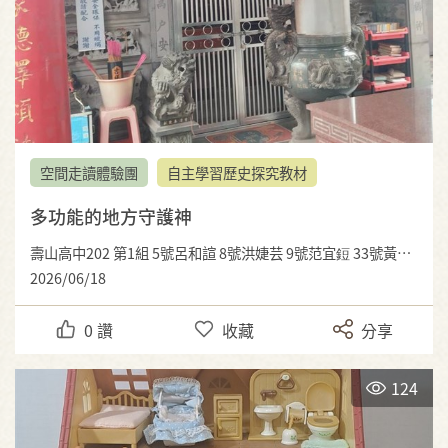
空間走讀體驗團
自主學習歷史探究教材
多功能的地方守護神
壽山高中202 第1組 5號呂和諠 8號洪婕芸 9號范宜鋀 33號黃畇仁
2026/06/18
0
讚
收藏
分享
124