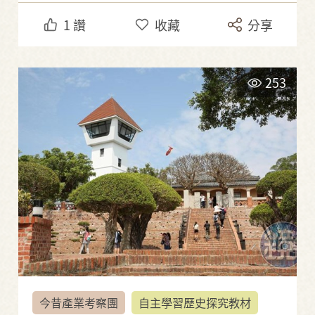
1
讚
收藏
分享
253
今昔產業考察團
自主學習歷史探究教材