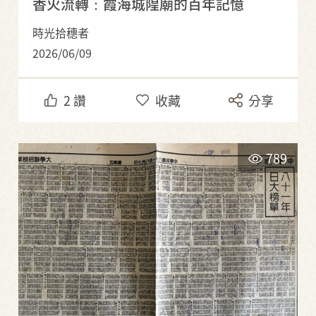
香火流轉：霞海城隍廟的百年記憶
時光拾穗者
2026/06/09
2
讚
收藏
分享
789