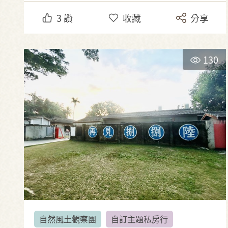
3
讚
收藏
分享
130
自然風土觀察團
自訂主題私房行