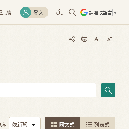
源連結
登入
請選取語言
▼
排序
圖文式
列表式