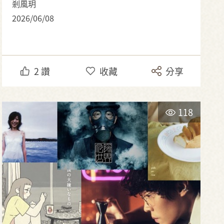
剎風玥
2026/06/08
2
讚
收藏
分享
118