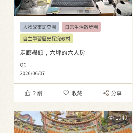
人物故事訪查團
日常生活散步團
自主學習歷史探究教材
走廊盡頭，六坪的六人房
QC
2026/06/07
2
讚
收藏
分享
1040