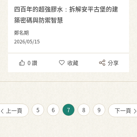
四百年的超強膠水：拆解安平古堡的建
築密碼與防禦智慧
鄭名期
2026/05/15
0
讚
收藏
分享
5
6
7
8
9
上一頁
下一頁