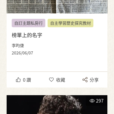
自訂主題私房行
自主學習歷史探究教材
榜單上的名字
李昀倢
2026/06/07
0
讚
收藏
分享
297