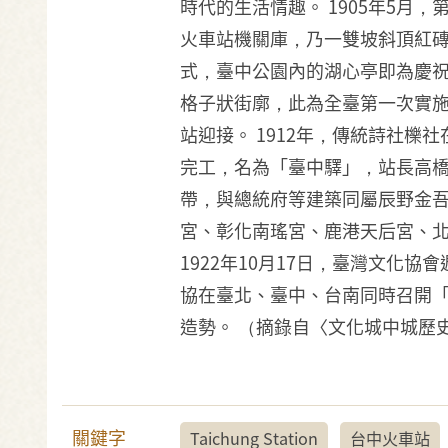
時代的生活情趣。 1905年5月
火車站機關庫，乃一雙坡斜頂紅磚
式，臺中公園內的湖心亭即為慶祝
格子狀街廓，此為全臺第一次實
站迎接。 1912年，傳統詩社櫟
完工，名為「臺中驛」，站長高
帶，與總統府等建築同屬辰野金吾
宮、彰化南瑤宮、鹿港天后宮、
1922年10月17日，臺灣文化
協在臺北、臺中、台南同時召開
造勢。 （摘錄自〈文化城中城歷史
關鍵字
Taichung Station
台中火車站