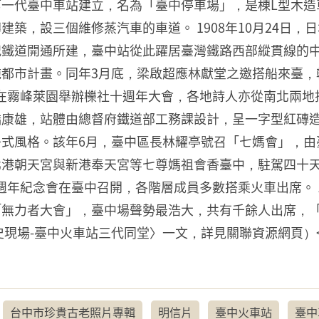
，第一代臺中車站建立，名為「臺中停車場」，是棟L型木造
建築，設三個維修蒸汽車的車道。 1908年10月24日
鐵道開通所建，臺中站從此躍居臺灣鐵路西部縱貫線的中心
施都市計畫。同年3月底，梁啟超應林獻堂之邀搭船來臺，
社在霧峰萊園舉辦櫟社十週年大會，各地詩人亦從南北兩地搭
橋康雄，站體由總督府鐵道部工務課設計，呈一字型紅磚
式風格。該年6月，臺中區長林耀亭號召「七媽會」，由
北港朝天宮與新港奉天宮等七尊媽祖會香臺中，駐駕四十
協會週年紀念會在臺中召開，各階層成員多數搭乘火車出席。 
「無力者大會」，臺中場聲勢最浩大，共有千餘人出席，
現場-臺中火車站三代同堂〉一文，詳見關聯資源網頁）<
台中市珍貴古老照片專輯
明信片
臺中火車站
臺中