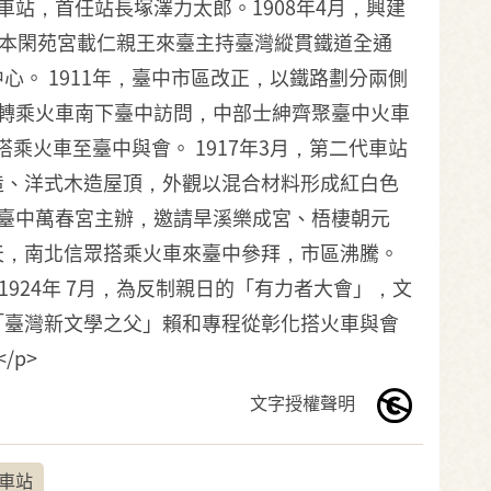
車站，首任站長塚澤力太郎。1908年4月，興建
，日本閑苑宮載仁親王來臺主持臺灣縱貫鐵道全通
。 1911年，臺中市區改正，以鐵路劃分兩側
轉乘火車南下臺中訪問，中部士紳齊聚臺中火車
乘火車至臺中與會。 1917年3月，第二代車站
造、洋式木造屋頂，外觀以混合材料形成紅白色
臺中萬春宮主辦，邀請旱溪樂成宮、梧棲朝元
天，南北信眾搭乘火車來臺中參拜，市區沸騰。
1924年 7月，為反制親日的「有力者大會」，文
「臺灣新文學之父」賴和專程從彰化搭火車與會
/p>
文字授權聲明
車站