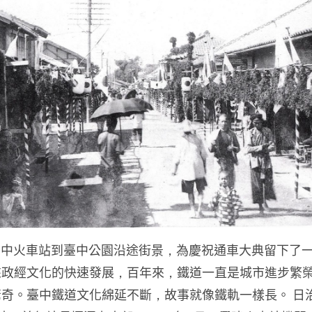
月24日，臺中火車站到臺中公園沿途街景，為慶祝通車大典留
來政經文化的快速發展，百年來，鐵道一直是城市進步繁
奇。臺中鐵道文化綿延不斷，故事就像鐵軌一樣長。 日治