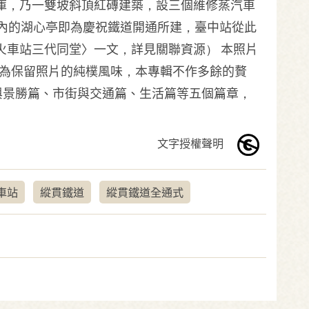
關庫，乃一雙坡斜頂紅磚建築，設三個維修蒸汽車
園內的湖心亭即為慶祝鐵道開通所建，臺中站從此
火車站三代同堂〉一文，詳見關聯資源） 本照片
版，為保留照片的純樸風味，本專輯不作多餘的贅
與景勝篇、市街與交通篇、生活篇等五個篇章，
文字授權聲明
車站
縱貫鐵道
縱貫鐵道全通式