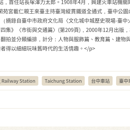
站，首任站長塚澤力太郎。1908年4月，興建火車站機
，日本閑苑宮載仁親王來臺主持臺灣縱貫鐵道全通式，臺中公
（摘錄自臺中市政府文化局〈文化城中城歷史現場-臺中
集》〈市街與交通篇〉(第209頁)，2000年12月出
片翻拍並分類編排，計分：人物與服飾篇、教育篇、建物
者得以細細玩味舊時代的生活情趣。</p>
 Railway Station
Taichung Station
台中車站
臺中