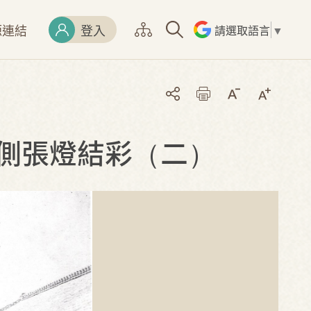
源連結
登入
請選取語言
▼
側張燈結彩（二）