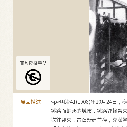
圖片授權聲明
展品描述
<p>明治41(1908)年10
鐵路而崛起的城市，鐵路運輸帶
送往迎來，古蹟新建並存，充滿驚