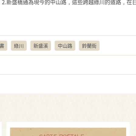
 2.新盛橋通為現今的中山路，這些跨越綠川的道路，在
書
綠川
新盛溪
中山路
鈴蘭街