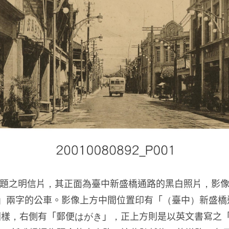
主題之明信片，其正面為臺中新盛橋通路的黑白照片，影
內」兩字的公車。影像上方中間位置印有「（臺中）新盛橋
，右側有「郵便はがき」，正上方則是以英文書寫之「CAR