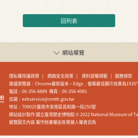
回列表
網站導覽
隱私權保護政策
網路安全政策
資料授權規範
服務條款
建議瀏覽器：Chrome最新版本、Edge，螢幕最佳顯示效果為1920*1
電話：06-356-8889 傳真：06-356-4981
信箱：exhservice@nmth.gov.tw
地址：709025臺南市安南區長和路一段250號
網站設計製作 國立臺灣歷史博物館 © 2022 National Museum of Taiwan H
展覽圖文內容 著作財產權由各策展人權責自負