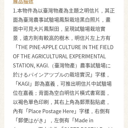
展品描述
1.本物件為以臺灣物產為主題之明信片，其正
面為臺灣農事試驗場鳳梨栽培黑白照片，畫
面中可見大片鳳梨田，呈現試驗場栽培實
景，遠方則有較高的樹木，明信片左上方有
「THE PINE-APPLE CULTURE IN THE FIELD
OF THE AGRICULTURAL EXPERIMENTAL
STATION, KAGI.（臺灣物產）農事試驗場に
於けるパインアツプルの栽培實況」字樣，
「KAGI」即為嘉義，可推出明信片中試驗場
位在嘉義；背面為空白明信片橫式書寫面，
以褐色單色印刷，其右上角為郵票黏貼處，
內有「Place Postage Here」字樣，右側有
「郵便はがき」，左側有「Made in