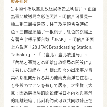
展品描述
1.本物件為以臺北放送局為景之明信片。正面
為臺北放送局之彩色照片。明信片可看見一
棟二到三層樓建築，柱子及屋頂皆為磚紅
色。三樓屋頂插了一根旗子，紅色的旗幟上
有著白字標示著台號「JFAK」。明信片正面
上方載有「28 JFAK Broadcasting Station.
Taihoku.」、「（臺北）臺北放送局」、
「內地と臺灣との距離は放送局の開設によ
り著しい短縮をした樣に刻々の出來事が皆
其の都度聞かれる其の他南支南洋在住者に
も多數のフアンを有して居る」之字樣（大
意：因為廣播局的開設使得日本內地與臺灣
的距離短縮，此刻我們就可以共同收聽正在