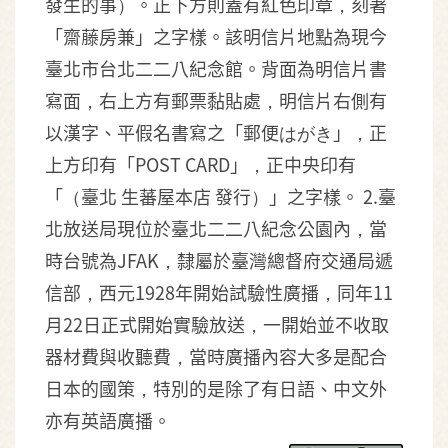
發生的事）。正下方則蓋有紅色印章，刻著
「齋藤房兼」之字樣。該明信片地點為現今
臺北市台北二二八紀念館。背面為明信片書
寫面，右上方有郵票黏貼處，明信片右側有
以漢字、平假名書寫之「郵便はがき」，正
上方印有「POST CARD」，正中央印有
「（臺北 生蕃屋本店 發行）」之字樣。 2.臺
北放送局現位於臺北二二八紀念公園內，當
時台號為JFAK，隸屬於臺灣總督府交通局遞
信部，西元1928年開始試驗性廣播，同年11
月22日正式開始實驗放送，一開始並不收取
器材費與收聽費，當時廣播內容大多是配合
日本的國策，特別的是除了有日語、中文外
亦有英語廣播。