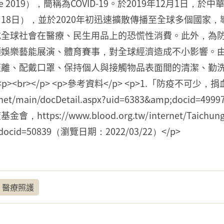
isease 2019），簡稱為COVID-19。於2019年12
0年2月18日），並於2020年初迅速擴散傳播至全球多個國
成全球社會在醫療、民生用品上的恐慌性消費。此外，為
娛樂藝能展演、體育賽事，對全球經濟造成不小影響。由於C
離、配戴口罩、保持個人與接觸物品表面間的清潔、勤洗手，
p> <p><br></p> <p>參考資料</p> <p>1.「防疫
nternet/main/docDetail.aspx?uid=6383&amp;doci
://www.blood.org.tw/internet/Taichung/do
p;docid=50839（瀏覽日期：2022/03/22）</p>
醫療照護