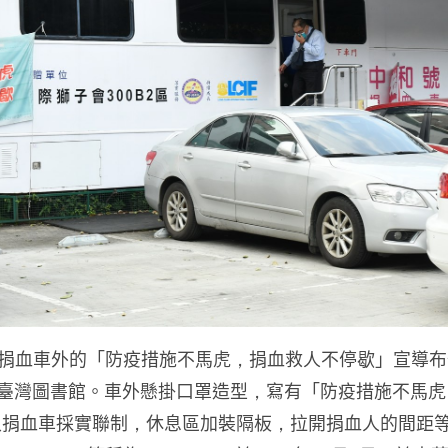
捐血車外的「防疫措施不馬虎，捐血救人不停歇」宣導布條。
立臺灣圖書館。車外懸掛口罩造型，寫有「防疫措施不馬
捐血車採實聯制，休息區加裝隔板，拉開捐血人的間距等，確