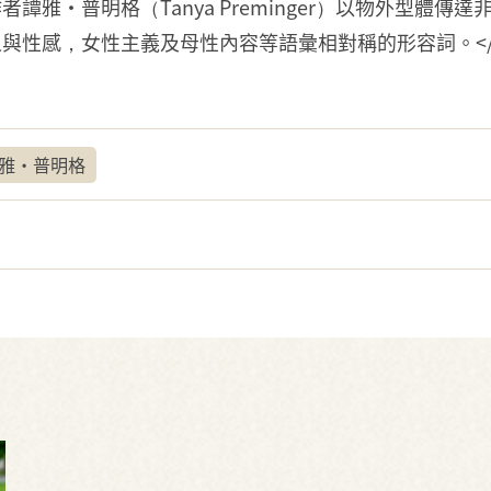
譚雅•普明格（Tanya Preminger）以物外型體
與性感，女性主義及母性內容等語彙相對稱的形容詞。</
雅•普明格