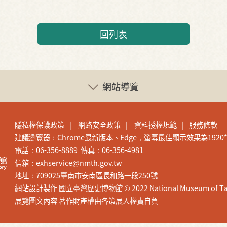
回列表
網站導覽
隱私權保護政策
網路安全政策
資料授權規範
服務條款
建議瀏覽器：Chrome最新版本、Edge，螢幕最佳顯示效果為1920*1
電話：06-356-8889 傳真：06-356-4981
信箱：exhservice@nmth.gov.tw
地址：709025臺南市安南區長和路一段250號
網站設計製作 國立臺灣歷史博物館 © 2022 National Museum of Taiwan H
展覽圖文內容 著作財產權由各策展人權責自負