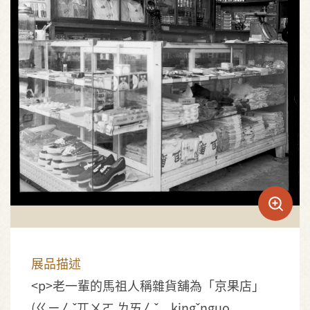
展品描述
<p>老一輩的馬祖人稱雜貨舖為「京果店」
(ㄍㄧㄥˇ兀ㄨㄛ ㄌㄞㄥˇ，kingˇnguo