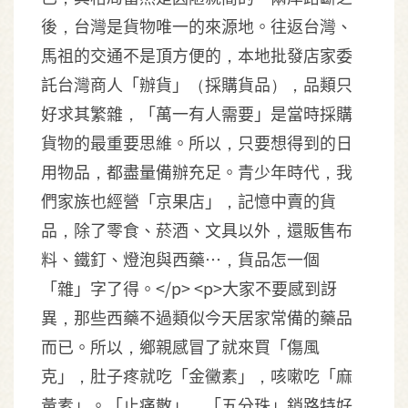
後，台灣是貨物唯一的來源地。往返台灣、
馬祖的交通不是頂方便的，本地批發店家委
託台灣商人「辦貨」（採購貨品），品類只
好求其繁雜，「萬一有人需要」是當時採購
貨物的最重要思維。所以，只要想得到的日
用物品，都盡量備辦充足。青少年時代，我
們家族也經營「京果店」，記憶中賣的貨
品，除了零食、菸酒、文具以外，還販售布
料、鐵釘、燈泡與西藥…，貨品怎一個
「雜」字了得。</p> <p>大家不要感到訝
異，那些西藥不過類似今天居家常備的藥品
而已。所以，鄉親感冒了就來買「傷風
克」，肚子疼就吃「金黴素」，咳嗽吃「麻
黃素」。「止痛散」，「五分珠」銷路特好