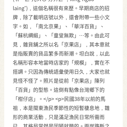
laingˇ)，這個名稱很有來歷。早期商店的招
牌，除了載明店號以外，還會附帶一些小文
字。如，「南北京果」、「華洋百貨」、
「蘇杭綢緞」、「童叟無欺」…等。由此可
見，雜貨舖之所以名「京果店」，其本意就
是指販賣的貨品繁多而新潮。坦白說，以此
名稱形容本地當時店家的「規模」，實在不
搭調。只因為傳統語彙使用日久，大家也就
見怪不怪了。照片是從前「京果店」陳列
「百貨」的型態。這倒有點像台灣鄉下的
「柑仔店」。</p> <p>民國38年以前的馬
祖，本是閩東漁民季節性的短暫棲息地，雛
形的商業活動，只是滿足漁民日常所需而
已，其格局當然是因陋就簡的。兩岸路斷之