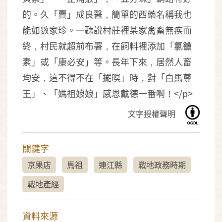
的。久「賣」成良醫，簡單的西藥名稱我也
能如數家珍。一聽說村莊裡某家禽畜無疾而
終，村民就超前布署，在飼料裡添加「氯黴
素」或「康必安」等。長年下來，居然人畜
均安，這不得不在「擺暝」時，對「白馬尊
王」、「媽祖娘娘」感恩戴德一番啊！</p>
文字授權聲明
關鍵字
京果店
馬祖
連江縣
戰地政務時期
戰地產經
資料來源