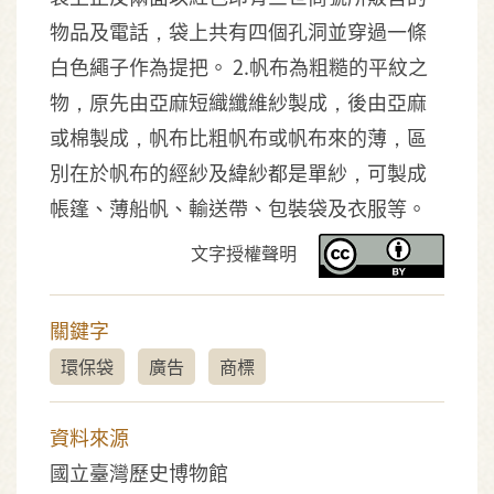
物品及電話，袋上共有四個孔洞並穿過一條
白色繩子作為提把。 2.帆布為粗糙的平紋之
物，原先由亞麻短織纖維紗製成，後由亞麻
或棉製成，帆布比粗帆布或帆布來的薄，區
別在於帆布的經紗及緯紗都是單紗，可製成
帳篷、薄船帆、輸送帶、包裝袋及衣服等。
文字授權聲明
關鍵字
環保袋
廣告
商標
資料來源
國立臺灣歷史博物館